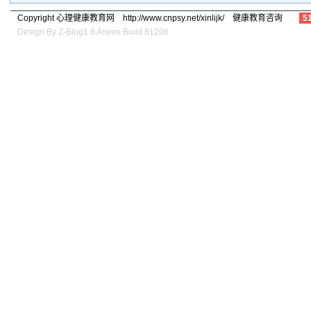
同事
(1)
家庭
(1)
学生
(1)
外表
(1)
内心
(1)
角色
(1)
心理困扰
(1
Copyright 心理健康教育网 http://www.cnpsy.net/xinlijk/ 健康教育咨询
5
精神
(1)
健康教育案例
(1)
心理健康课件
(1)
保健
(1)
心理健康教育教
Design By
Z-Blog1.8 Arwen Build 81206
怒火
(1)
克服孤独
(1)
学会倾诉
(1)
孩子小气
(1)