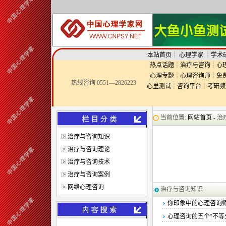
本站首页
┊
心理学家
┊
学术
热点话题
┊
治疗与咨询
┊
心
心理专题
┊
心理咨询师
┊
免
热线咨询 0551—2826223
心里测试
┊
咨询平台
┊
考研频
当前位置:
网站首页 -
治
治疗与咨询知识
治疗与咨询理论
治疗与咨询技术
治疗与咨询案例
网络心理咨询
治疗与咨询知识
你印象中的心理咨询
心理咨询的五个“不等