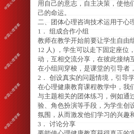
用自己的意志，自主决策，使他
己的命运
。
二
、
团体心理咨询技术运用于心
1
．
组成合作小组
教师在教学开始前要让学生自由
12
人
)
，学生可以走下固定座位
动，互相交流分享，在彼此接纳
在小组间穿梭，是课堂的引导者
2
．
创设真实的问题情境，引导
在心理健康教育课程教学中，我
与主题相关的团体练习，例如通
验
、
角色扮演等手段，为学生创
氛围，从而激发他们学习的兴趣
3
．
讨论分享
要能使心理健康教育获得真正的