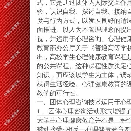
式，它是通过团体内人际交互作
验，认识自我
、
探讨自我
、
接纳
度与行为方式，以发展良好的适
面推进
、
以人为本管理理念的提
视，并运用于心理咨询
、
心理健
教育部办公厅关于
《
普通高等学
出，高校学生心理健康教育课程
的公共课程
。
这种课程性质决定
知识，而应该以学生为主体，调
获得生活经验
。
心理健康教育的
教学的可行性
。
一
、
团体心理咨询技术运用于心
1
．
团体心理咨询活动形式增强
大学生心理健康教育并不是一种
“
被动接受
;
相反，心理健康教育要