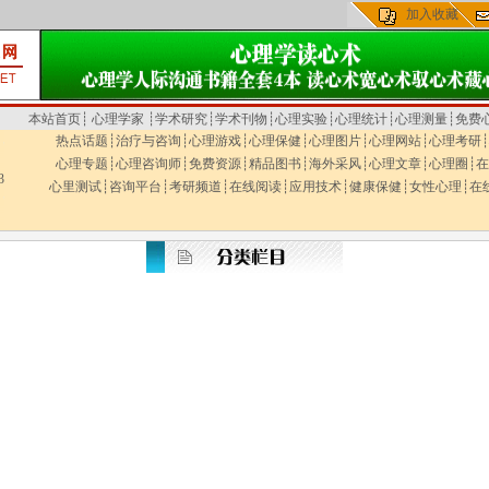
加入收藏
本站首页
┊
心理学家
┊
学术研究
┊
学术刊物
┊
心理实验
┊
心理统计
┊
心理测量
┊
免费
热点话题
┊
治疗与咨询
┊
心理游戏
┊
心理保健
┊
心理图片
┊
心理网站
┊
心理考研
┊
心理专题
┊
心理咨询师
┊
免费资源
┊
精品图书
┊
海外采风
┊
心理文章
┊
心理圈
┊
在
3
心里测试
┊
咨询平台
┊
考研频道
┊
在线阅读
┊
应用技术
┊
健康保健
┊
女性心理
┊
在