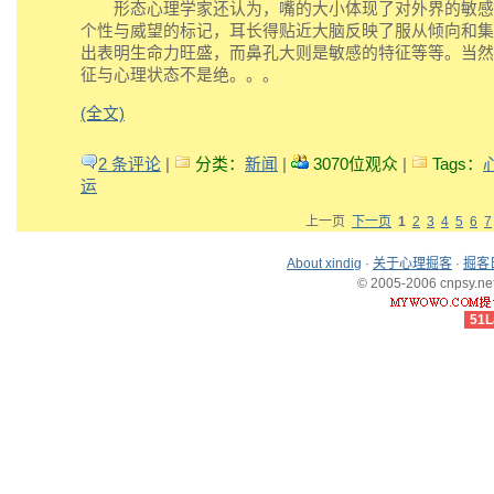
形态心理学家还认为，嘴的大小体现了对外界的敏感
个性与威望的标记，耳长得贴近大脑反映了服从倾向和集
出表明生命力旺盛，而鼻孔大则是敏感的特征等等。当然
征与心理状态不是绝。。。
(全文)
2 条评论
|
分类：
新闻
|
3070位观众
|
Tags：
运
上一页
下一页
1
2
3
4
5
6
7
About xindig
·
关于心理掘客
·
掘客
© 2005-2006 cnpsy.net,
51L