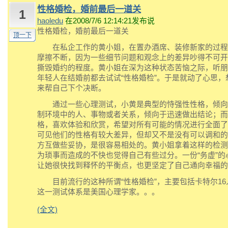
性格婚检，婚前最后一道关
1
haoledu
在2008/7/6 12:14:21发布说
性格婚检，婚前最后一道关
顶一下
在私企工作的黄小姐，在置办酒席、装修新家的过程
摩擦不断，因为一些细节问题和观念上的差异吵得不可开
撕毁婚约的程度。黄小姐在深为这种状态苦恼之际，听朋
年轻人在结婚前都去试试“性格婚检”。于是就动了心思，想
来帮自己下个决断。
通过一些心理测试，小黄是典型的恃强性性格，倾向
制环境中的人、事物或者关系，倾向于迅速做出结论；而
格，喜欢体验和欣赏，希望对所有可能的情况进行全面了
可见他们的性格有较大差异，但却又不是没有可以调和的
方互做些妥协，是很容易相处的。黄小姐拿着这样的检测
为琐事而造成的不快也觉得自己有些过分。一份“务虚”的
让她很快找到释怀的平衡点，也更坚定了自己通向幸福的
目前流行的这种所谓“性格婚检”，主要包括卡特尔16
这一测试体系是美国心理学家。。。
(全文)