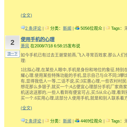
(全文)
2 条评论
|
分类：
新闻
|
5056位观众
|
Tags：
使用手机的心理
2
萧风
在2008/7/18 6:58:15发布说
顶一下
如今手机已有过去王谢堂前燕,飞入寻常百姓家.那么人们
理:
1比拟心理,在某些人眼中,手机是身份和地位的象征,特别在
耀心理.使用某些特殊功能的手机,显示自己与众不同;3攀比
有,显得我低人一等,二话不说,买;3实惠心理,一些农村村
想花那么多银子,就买一个;4占便宜心理部分手机厂家商家
机送这送那的,一些人看到有便宜可占,买;5从众心理,看到
买一个.6实用心理,这部分人使用手机,就是和别人联系着方
(全文)
2 条评论
|
分类：
新闻
|
4469位观众
|
Tags：