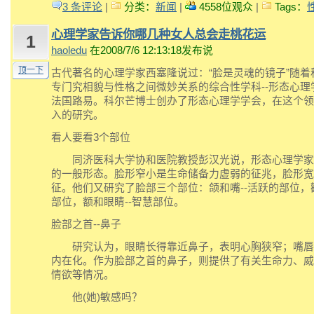
3 条评论
|
分类：
新闻
|
4558位观众
|
Tags：
心理学家告诉你哪几种女人总会走桃花运
1
haoledu
在2008/7/6 12:13:18发布说
顶一下
古代著名的心理学家西塞隆说过：“脸是灵魂的镜子”随着
专门究相貌与性格之间微妙关系的综合性学科--形态心理学
法国路易。科尔芒博士创办了形态心理学学会，在这个领
入的研究。
看人要看3个部位
同济医科大学协和医院教授彭汉光说，形态心理学家
的一般形态。脸形窄小是生命储备力虚弱的征兆，脸形宽
征。他们又研究了脸部三个部位：颌和嘴--活跃的部位，颧
部位，额和眼睛--智慧部位。
脸部之首--鼻子
研究认为，眼睛长得靠近鼻子，表明心胸狭窄；嘴唇
内在化。作为脸部之首的鼻子，则提供了有关生命力、威
情欲等情况。
他(她)敏感吗？