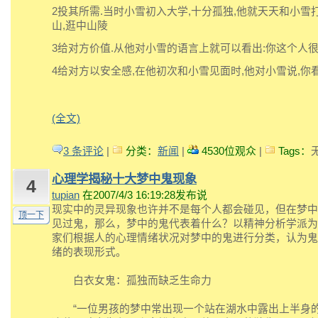
2投其所需.当时小雪初入大学,十分孤独,他就天天和小雪
山,逛中山陵
3给对方价值.从他对小雪的语言上就可以看出:你这个人很
4给对方以安全感,在他初次和小雪见面时,他对小雪说,你
(全文)
3 条评论
|
分类：
新闻
|
4530位观众
|
Tags：
心理学揭秘十大梦中鬼现象
4
tupian
在2007/4/3 16:19:28发布说
现实中的灵异现象也许并不是每个人都会碰见，但在梦中
顶一下
见过鬼，那么，梦中的鬼代表着什么？以精神分析学派为
家们根据人的心理情绪状况对梦中的鬼进行分类，认为鬼
绪的表现形式。
白衣女鬼：孤独而缺乏生命力
“一位男孩的梦中常出现一个站在湖水中露出上半身