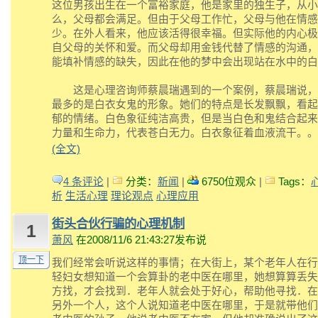
这位男孩出生在一个富裕家庭，他是家里的独生子，从小
么，父母都会满足。但由于父母工作忙，父母与他在情感
少。在外人看来，他应该活得很幸福。但实际他的内心极
自父母的关怀和爱。而父母却用金钱代替了情感的沟通，
能填补情感的缺失，因此在他的梦中会出现站在水中的白
这是心理咨询师蔡晨瑞遇到的一个案例，蔡晨瑞说，
最多的是白衣女鬼的形象。她们的特点是长发飘飘，看起
郁的情绪。白色象征纯洁高贵，但是当白色和鬼结合起来
力量和生命力，代表苍白无力。白衣象征着血液流干。。
(全文)
4 条评论
|
分类：
新闻
|
6750位观众
|
Tags：
析
生活心理
理论观点
心理应用
街头合伙行骗的心理机制
1
萧风
在2008/11/6 21:43:27发布说
顶一下
我们经常会听说这样的事情；在大街上，某个老年人在行
轻妇女想知道一个会算卦的老中医在哪里，她想算算丢失
方找，才会找到．老年人就会处于好心，帮助他寻找．在
另外一个人，这个人说知道老中医在哪里，于是就带他们