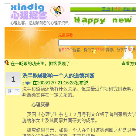
首 页
|
分类
·
新闻
·
测
心理掘客，挖掘最耐看的心理学资讯!
先搜搜看
527
373
30
有
个掘客，提供了
个资源，分享了
条
在一眨眼的功夫里，掘客发现了......
查看方
洗手能够影响一个人的道德判断
1
zhjie
在2008/12/7 21:16:28发布说
洗手和道德还能有什么关系。但是最近有项研究则表明，
顶一下
判断确实存在一定关系的。
心理厌恶
英国《心理学》杂志１２月号刊文介绍了普利茅斯大学
施纳尔女士及其同事共同研究的成果。
研究结果显示，如果一个人在作出道德判断之前洗过手