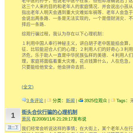
老中医的孙子，他说老中医不在家．但他却准确说出了这
这三个人来的目的和老年人的家庭情况．并会说出小孩从
指出老年人明天会遇到重大灾难如车祸等．老年人会急于
会说出两条路．一条是无法实现的，一个是借财消灾．不
择后一条路．
综观行骗过程，我认为存在以下心理机制：
１利用中国人奉行神秘主义，讲白胡子老中医能掐会算，
征．比较能迎合人们的心理；２利用人们的好奇心３利用
济危，乐于助人一直是中华民族弘样的美德．４利用人们
理，家庭将面临着重大灾难，花点钱算什么，人在危急，
只要能给他安全，他会拼命去抓．
(全文)
3 条评论
|
分类：
新闻
|
3925位观众
|
Tags：
街头合伙行骗的心理机制
1
萧风
在2008/11/6 21:28:17发布说
顶一下
我们经常会听说这样的事情；在大街上，某个老年人在行