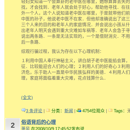
轻妇女知道一个会算卦的老中医在哪里，她想算算丢失的
找，才会找到．老年人就会处于好心，帮助他寻找．在往
外一个人，这个人说知道老中医在哪里，于是就带他们前
中医的孙子，他说老中医不在家．但他却准确说出了这三
三个人来的目的和老年人的家庭情况．并会说出小孩从什
出老年人明天会遇到重大灾难如车祸等．老年人会急于寻
说出两条路．一条是无法实现的，一个是借财消灾．不用
后一条路．
综观行骗过程，我认为存在以下心理机制：
１利用中国人奉行神秘主义，讲白胡子老中医能掐会算，
征．比较能迎合人们的心理；２利用人们的好奇心３利用
济危，乐于助人一直是中华民族弘样的美德．４利用人们
理，家庭将面临着重大灾难，花点钱算什么．
(全文)
3 条评论
|
分类：
新闻
|
4754位观众
|
Tags：
俗语背后的心理
2
萧风
在2008/10/9 17:45:52发布说