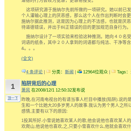
道德的行为会较为宽容，更容易接受。
这项研究源于施纳尔先前所做的一项研究。她以前已发
个人灌输心理上的厌恶感，那么这个人在作出判断时会更
施纳尔据此推测，这是因为心理上的不洁感，也就是厌恶
待道德错误，并出于纠正错误的目的更加规范自身行为。
施纳尔设计了一项实验来检验这种推测。她向４０名受
词语的纸条，其中２０人拿到的词语都与纯洁、干净等含
&。。。
(全文)
4 条评论
|
分类：
新闻
|
12964位观众
|
Tags：
陷阱背后的心理
1
萧风
在2008/12/1 12:50:32发布说
顶一下
昨晚,在河南电视台的有请当事人栏目中播放(陷阱).说的
生和一个比她大20多岁男人的故事.我认为男个男人之所
感情,主要有以下的原因:
1投其所好.小雪说她喜欢某人的歌,他会说他也喜欢某人的
欢爬山,他说他也喜欢,之,只要小雪喜欢什么,他就会喜欢什