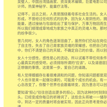
吴璧人，中国台湾插画家、资深美术编辑，巨星电影公司
计师。热爱神秘学、能量疗法等。
记得不，远古之前，人类是围绕着母系社会生活的。女人
形成，不曾经过任何形式的抗争，因为女人是阴性的，拥
能量，透过接纳与包容给出了爱与保护，万事万物因而生
所以我们顺理成章地成为家族之中真正的灵魂人物。那时
的纷争很少。
曾几何时，女人的角色逐渐扭曲了，虽然你们仍站在岗位
了自主性，失去了自己是家族灵魂的荣耀感，也把自己的
中，你们不清楚自己的天赋，不确定自己的价值，而以别
女人十分感性，感性是心的流动，所以试着不带任何条件
心最真实的感受吧，必须排除所谓的“应该”，以及道德层
正想做的事情，这是第一歩，爱自己的道路。
有人觉得婚姻存在着很难调和的问题，你知道问题都是双
个人也许是来一起做功课的，可能是个成长的机会。有一
心念改变了，你整个世界也会跟着转变，因为意念可以创
要知道“担心”往往创造出更多的担心，因为这种时时刻刻
头，已经变成你每日的祈祷词了，这些念头将被一一储存
中，到达一定的质量时将会被实现，因此正向思考是你必
课。