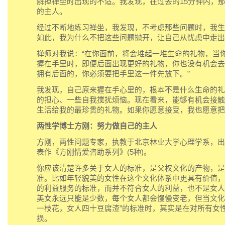
解掉禅坐时出现的不适。我发现，在过去的15分钟内，
的主人。
经过不断地练习禅坐，我发现，不考虑那些问题时，我生
如此，我为什么不把这些问题抛开，让自己从忧虑中走出
禅师对我说：“在你面前，将会堆起一堆生命的礼物，当
握在手里时，即便后面出现更好的礼物，你也没有机会去
拥有后面的，你必须要把手里这一件先放下。”
我发现，自己原来握在手心里的，根本不是什么生命的礼
的担心、一些自我搅扰烦恼。现在看来，能够有机会接触
生活给我的最珍贵的礼物。如果你愿意接受，我也愿意把
两性学博士方刚：努力做自己的主人
方刚，两性问题专家，执教于北京林业大学心理学系，出
表作《方刚情爱咨助系列》(5种)。
你应该清楚许多关于女人的标准，是父权文化的产物，是
准。比如年轻貌美的女性在这个文化体系中更具有价值，
的利益服务的标准，而并不符合女人的利益，也不是女人
美女永远只能是少数，每个女人都会慢慢变老，但当文化
一枝花，女人四十豆腐渣”的标准时，其实是在对所有女
损。