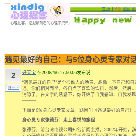
首 页
|
分类
·
新闻
·
测
心理掘客，挖掘最耐看的心理学资讯!
遇见最好的自己：与5位身心灵专家对
好天宝
在2008/4/6 17:50:06发布说
2
“遇见最好的自己”是个很动人的场景，想像一下自己和自
顶一下
遇，你们相对而坐，各自点了喜欢的饮料，然后，然后…
消隐了，在文字的诱惑下，你开始了自我感知、自我发现
———
下面是6位身心灵专家文章，题目叫《遇见最好的自己》
身心灵专家张德芬：走上喜悦的旅程
张德芬，前台湾电视公司知名新闻主播，2002年开始，
专心研修各种不同的心灵成长课程以及心理治疗方法，成