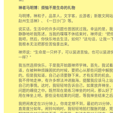
禅者马明博：烦恼不是生命的礼物
马明博，禅和子，品茶人，文字客，云游者；新散文网站
赵州生活禅》、《一日沙门》等。
说实话，生活中的许多问题也曾困扰过我。幸运的是，我
静静地听我陈述，当我的喋喋不休结束时，禅师说：“把
我吧，然后，你快乐地去生活，如何？”这句话，让我一
我根本无法把那些苦恼拿出来。
禅师说：“生命是一只杯子，可以装进苦恼，也可以装进
一样？”
我当然选择快乐，于是我开始跟禅师学禅。首先，我试着
道，在被种种烦躁困扰的时候，要把心从那些问题中解脱
的。但是我知道，自己必须要静下来，才有反思的机会。
我不停地走神，有许多想法冲进脑海，提醒我应该马上站
自己的事情。这时，我轻轻地告诉自己，如果放弃禅坐，
问题的缠绕之中。既然现在是练习禅坐的时间，那么好了
用在禅坐上吧。那些没有结果的问题，等我禅坐结束之后
我把闹表定在15分钟上。你肯定想不到，最初的15分钟
直是度分如年。闹铃叫响时，我轻轻地拍打酸胀的腿，晃