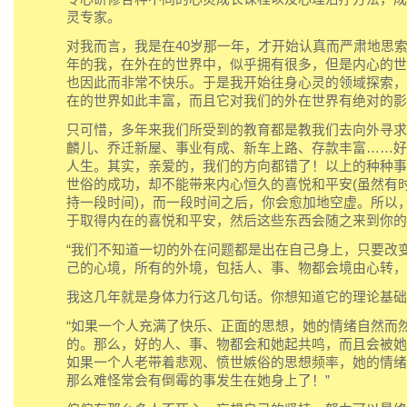
灵专家。
对我而言，我是在40岁那一年，才开始认真而严肃地思
年的我，在外在的世界中，似乎拥有很多，但是内心的世
也因此而非常不快乐。于是我开始往身心灵的领域探索，
在的世界如此丰富，而且它对我们的外在世界有绝对的影
只可惜，多年来我们所受到的教育都是教我们去向外寻求
麟儿、乔迁新屋、事业有成、新车上路、存款丰富……好
人生。其实，亲爱的，我们的方向都错了！以上的种种事
世俗的成功，却不能带来内心恒久的喜悦和平安(虽然有
持一段时间)，而一段时间之后，你会愈加地空虚。所以
于取得内在的喜悦和平安，然后这些东西会随之来到你的
“我们不知道一切的外在问题都是出在自己身上，只要改
己的心境，所有的外境，包括人、事、物都会境由心转，
我这几年就是身体力行这几句话。你想知道它的理论基础
“如果一个人充满了快乐、正面的思想，她的情绪自然而
的。那么，好的人、事、物都会和她起共鸣，而且会被她
如果一个人老带着悲观、愤世嫉俗的思想频率，她的情绪
那么难怪常会有倒霉的事发生在她身上了！”