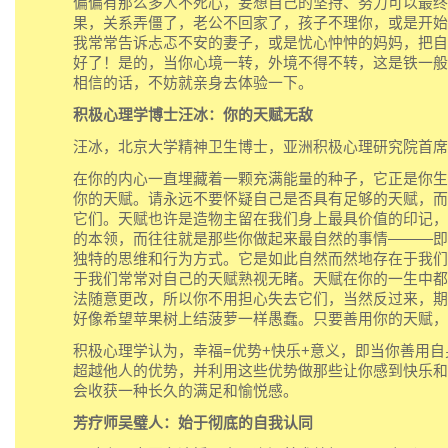
偏偏有那么多人不死心，妄想自己的坚持、努力可以最终
果，关系弄僵了，老公不回家了，孩子不理你，或是开始
我常常告诉忐忑不安的妻子，或是忧心忡忡的妈妈，把自
好了！是的，当你心境一转，外境不得不转，这是铁一般
相信的话，不妨就亲身去体验一下。
积极心理学博士汪冰：你的天赋无敌
汪冰，北京大学精神卫生博士，亚洲积极心理研究院首席
在你的内心一直埋藏着一颗充满能量的种子，它正是你生
你的天赋。请永远不要怀疑自己是否具有足够的天赋，而
它们。天赋也许是造物主留在我们身上最具价值的印记，
的本领，而往往就是那些你做起来最自然的事情———即
独特的思维和行为方式。它是如此自然而然地存在于我们
于我们常常对自己的天赋熟视无睹。天赋在你的一生中都
法随意更改，所以你不用担心失去它们，当然反过来，期
好像希望苹果树上结菠萝一样愚蠢。只要善用你的天赋，
积极心理学认为，幸福=优势+快乐+意义，即当你善用
超越他人的优势，并利用这些优势做那些让你感到快乐和
会收获一种长久的满足和愉悦感。
芳疗师吴璧人：始于彻底的自我认同