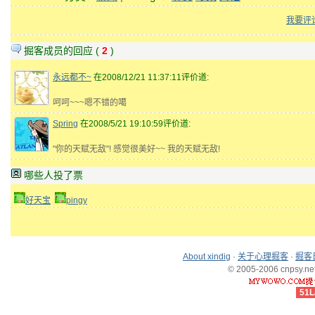
我要评
掘客成员的回应 (
2
)
永远都不~
在2008/12/21 11:37:11评价道:
呵呵~~~嗯不错的噶
Spring
在2008/5/21 19:10:59评价道:
"你的天赋无敌"! 感觉很美好~~ 我的天赋无敌!
哪些人投了票
好天宝
pingy
About xindig
·
关于心理掘客
·
掘客
© 2005-2006 cnpsy.net,
51L