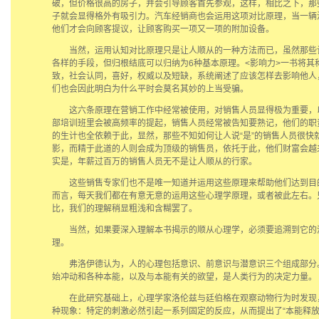
破，但价格很高的房子，并会引导顾客首先参观，这样，相比之下，那
子就会显得格外有吸引力。汽车经销商也会运用这项对比原理，当一辆
他们才会向顾客提议，让顾客购买一项又一项的附加设备。
当然，运用认知对比原理只是让人顺从的一种方法而已，虽然那些
各样的手段，但归根结底可以归纳为6种基本原理。<影响力>一书将其
致，社会认同，喜好，权威以及短缺，系统阐述了应该怎样去影响他人
们也会因此明白为什么平时会莫名其妙的上当受骗。
这六条原理在营销工作中经常被使用，对销售人员显得极为重要，
部培训班里会被高频率的提起，销售人员经常被告知要熟记，他们的职
的生计也全依赖于此，显然，那些不知如何让人说“是”的销售人员很快
影，而精于此道的人则会成为顶级的销售员，依托于此，他们财富会越
实是，年薪过百万的销售人员无不是让人顺从的行家。
这些销售专家们也不是唯一知道并运用这些原理来帮助他们达到目
而言，每天我们都在有意无意的运用这些心理学原理，或者被此左右。
比，我们的理解稍显粗浅和含糊罢了。
当然，如果要深入理解本书揭示的顺从心理学，必须要追溯到它的
理。
弗洛伊德认为，人的心理包括意识、前意识与潜意识三个组成部分
始冲动和各种本能，以及与本能有关的欲望，是人类行为的决定力量。
在此研究基础上，心理学家洛伦兹与廷伯格在观察动物行为时发现
种现象：特定的刺激必然引起一系列固定的反应，从而提出了“本能释