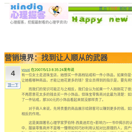
首 页
|
分类
·
新闻
·
测
心理掘客，挖掘最耐看的心理学资讯!
营销境界：找到让人顺从的武器
youxi
在2007/5/13 8:35:24发布说
4
有一位女士走进珠宝店，她想买一件高档钻戒和一件小饰品，如果你是
让她看哪种商品，才能让她花更多的钱？营业员得到的指示是，要先将
顶一下
而我们的常识可能正与之相反，我们会认为如果一个人刚刚花了很
不再愿意花太多的钱去买一件小饰品，但珠宝零售商对此最为清楚：如果
了一件钻戒，那300元的小饰品看起来就没那样贵了。
对于商人来说，先将贵重的商品展示给顾客可以赚到更多的钱，如
相反的作用。
这是美国著名心理学家罗伯特·西奥迪尼在<影响力>一书中揭示的
中，服装零售商并不是唯一懂得如何巧妙利用认知对比原理的人，房产