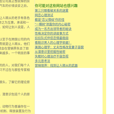
些公司真正想卖掉的房
你可能对这些网站也感兴趣
汽车的价钱谈妥之后，
第三只眼看破关系的迷雾
网恋心理测试
让人顺从的老手有各色
都是“恋父情结”作的怪
称之为互惠，承诺和一
“一棵树”泄露你的内心秘密
，如何让别人说是，人
成为一名杰出领导者的秘诀
性格决定你的讲故事方式
拉拉队式伴侣恋情最稳固
以至于在跨国公司的内
看鞋识男人的心理学依据！
责就是让人顺从，他们
美国心理学：丈夫性格改变妻子容貌
就会在营销界失去了踪
从潜意识里挖掘性秘密
来越多，一个明显的事
失眠时心理治疗不容忽视
多元思考法
的的人，对我们每个人
营销境界：找到让人顺从的武器
只不过在与那些专家相
源头，了解它的理论原
。潜意识包括个人的原
，动物行为普遍存在一
放机制、释放装置及行为