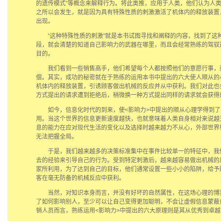
的遗传模式”等概念来解释行为。将此类推，应用于人类，他们认为人
之所以会发生，就是因为具有特殊性质的刺激激活了机体内的释放装置
出现。
“这种特殊性质的刺激”就是本书试图寻找和阐释的内容，找到了这
段，就会清楚的知道自己影响力的武器在哪里，而且会经常熟练的驾驭
目的。
我们看到一些销售高手，他们希望每个人都按照他们的意愿行事，
偿。其实，成功的秘密就在于熟练的运用本书中提出的六大使人顺从的
机体内的释放装置，引诱顾客做出机械的反应并从中获利。我们对此也
方式提出的请求遭到拒绝后，稍微换一种方式提出同样的请求就会获得
如今，信息化时代的到来，使<影响力>中提出的顺从心理学得到了
用。当这个世界的信息更新速度越快，也就意味着人类自身相对来说越
息的能力在应对现代生活的变化以及选择时越来越力不从心，外部世界
无法把握全局。
于是，我们越来越多的决策标准集中在事件比较单一的特征中，我
去的经验来引导自己的行为。受到特定刺激后，越来越容易做出机械的
家所利用，为了达到自己的目标，他们通常设置一些小小的陷阱，给予
客在毫无防备的机械反应中获利。
当然，对知识本身而言，并没有好坏的自然属性，在这场心理的博
了如何影响别人，至少可以让自己变得更加聪明，不会让虚假信息蒙蔽
销人员而言，熟练运用<影响力>中提出的六大原理则是其从优秀到卓