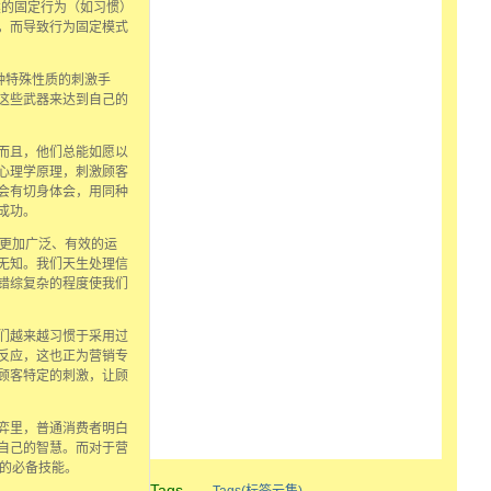
类的固定行为（如习惯）
，而导致行为固定模式
种特殊性质的刺激手
这些武器来达到自己的
而且，他们总能如愿以
心理学原理，刺激顾客
会有切身体会，用同种
成功。
更加广泛、有效的运
无知。我们天生处理信
错综复杂的程度使我们
们越来越习惯于采用过
反应，这也正为营销专
顾客特定的刺激，让顾
弈里，普通消费者明白
自己的智慧。而对于营
越的必备技能。
Tags