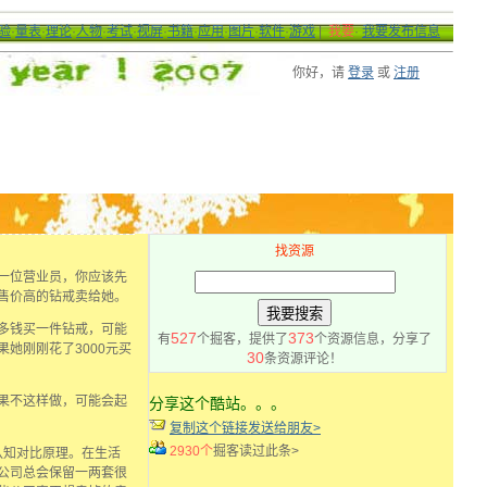
验
·
量表
·
理论
·
人物
·
考试
·
视屏
·
书籍
·
应用
·
图片
·
软件
·
游戏
|
我要
·
我要发布信息
你好，请
登录
或
注册
找资源
一位营业员，你应该先
售价高的钻戒卖给她。
多钱买一件钻戒，可能
527
373
有
个掘客，提供了
个资源信息，分享了
她刚刚花了3000元买
30
条资源评论！
果不这样做，可能会起
分享这个酷站。。。
复制这个链接发送给朋友>
2930个
掘客读过此条>
认知对比原理。在生活
公司总会保留一两套很