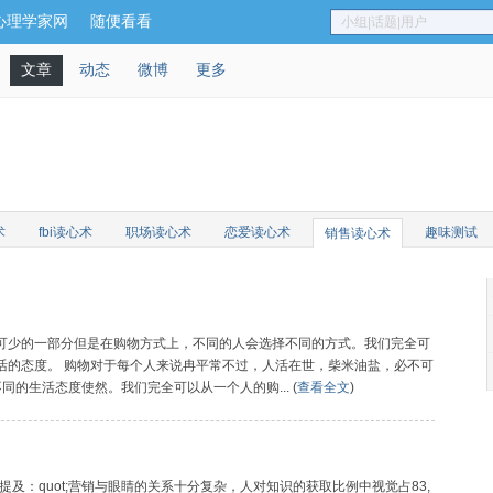
心理学家网
随便看看
小组|话题|用户
文章
动态
微博
更多
术
fbi读心术
职场读心术
恋爱读心术
趣味测试
销售读心术
可少的一部分但是在购物方式上，不同的人会选择不同的方式。我们完全可
活的态度。 购物对于每个人来说冉平常不过，人活在世，柴米油盐，必不可
的生活态度使然。我们完全可以从一个人的购... (
查看全文
)
及：quot;营销与眼睛的关系十分复杂，人对知识的获取比例中视觉占83,