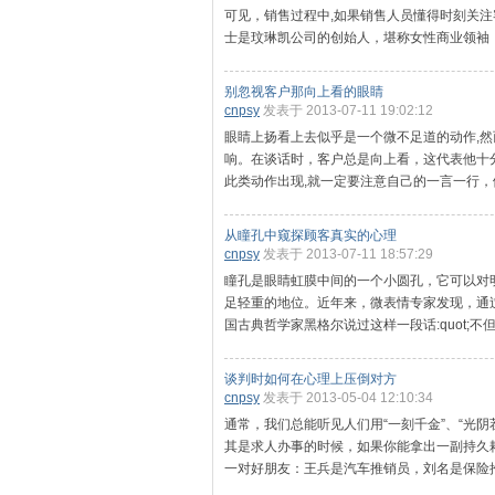
可见，销售过程中,如果销售人员懂得时刻关
士是玟琳凯公司的创始人，堪称女性商业领袖，她
别忽视客户那向上看的眼睛
cnpsy
发表于 2013-07-11 19:02:12
眼睛上扬看上去似乎是一个微不足道的动作,然而
响。在谈话时，客户总是向上看，这代表他十
此类动作出现,就一定要注意自己的一言一行，做
从瞳孔中窥探顾客真实的心理
cnpsy
发表于 2013-07-11 18:57:29
瞳孔是眼睛虹膜中间的一个小圆孔，它可以对
足轻重的地位。近年来，微表情专家发现，通
国古典哲学家黑格尔说过这样一段话:quot;不
谈判时如何在心理上压倒对方
cnpsy
发表于 2013-05-04 12:10:34
通常，我们总能听见人们用“一刻千金”、“光
其是求人办事的时候，如果你能拿出一副持久
一对好朋友：王兵是汽车推销员，刘名是保险推销