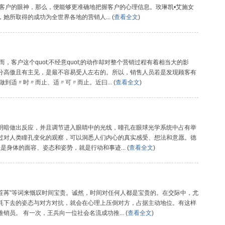
注客户的眼神，那么，便能够更准确地把握客户的心理信息。玫琳凯•艾施女
所取得的成功为全世界各地的营销人... (
查看全文
)
，客户这个quot;不经意quot;的动作却对整个营销过程有着相当大的影
分高傲且有主见，是最不容易受人左右的。所以，销售人员若是发现顾客有
到适〃时〃而止、适〃可〃而止。近曰... (
查看全文
)
明暗做出反应，并且调节进入眼睛中的光线，曈孔在眼球光学系统中占有举
过对人类瞳孔变化的观察，可以洞悉人们内心的真实感受、想法和意愿。德
但是身体的面容、姿态和姿势，就是行动和事迹... (
查看全文
)
阴茬苒”等词来慨叹时间宝贵。诚然，时间对任何人都是宝贵的。在交际中，尤
耗下去的姿态与对方对抗，就会在心理上压倒对方，占据主动地位。有这样
员。 有一次，王兵向一位社会名流成功推... (
查看全文
)