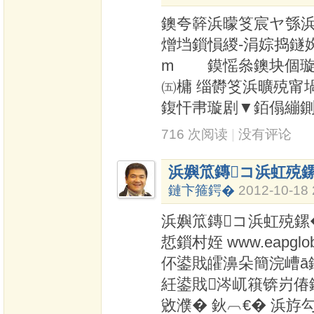
鐭夸簳浜曚笅宸ヤ綔浜
熷垱鎻愪緵-涓婃捣鐩婅タ蹇
m 鏌愮叅鐭块個璇蜂
㈤槦 缁欎笅浜曠殑甯
鍑忓帇璇剧▼銆傝繃
716 次阅读
|
没有评论
浜嬩笟鏄コ浜虹殑
鏈卞箍鍔�
2012-10-18 
浜嬩笟鏄コ浜虹殑鏍
悊鎻村姪 www.eap
伓鍙戝皬濞朵簡浣嶆ā
紝鍙戝涔屼簯锛岃偆
敓濮� 鈥︹€� 浜斿