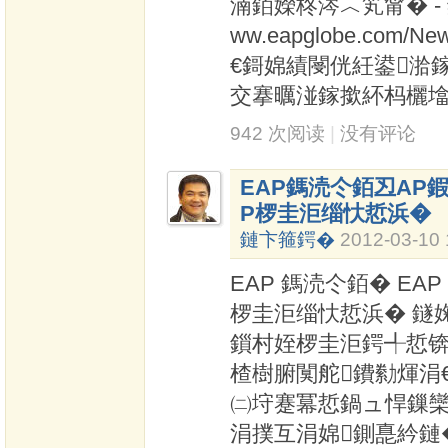
湳銆嬫柊涔︿笂甯� - 鏈
ww.eapglobe.co
€鎶婂績閿侊紝鍙湁
交搴曞湴鎵撳紑杩欐墖
942 次阅读
|
没有评论
EAP鎷涜仒銆丒AP
P椤圭洰缁忕悊浜�
鏈卞箍鍔�
2012-03-10 
EAP 鎷涜仒銆� EA
椤圭洰缁忕悊浜� 鐩婅
鎻村姪椤圭洰鍔╃悊锛
楂樹腑闃舵鐨勬煇涓
㈡垨蹇冪悊鍋ュ悍鏁欒
涓撲互涓婂鍘嗭紟鏈