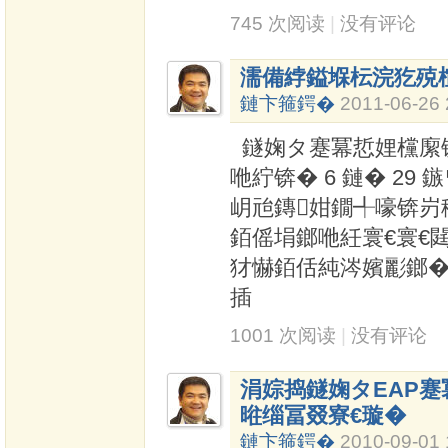
745 次阅读
|
没有评论
濡備綍鎰堢枟浣犵殑
鏈卞箍鍔�
2011-06-26 
鐩婅タ蹇冪悊娌欓緳
咃紵锛� 6 鏈� 2
岄兘鏄姏鐗╃嚎锛岃
銆傜埍鎯咃紝寰€寰€閮
犲懗銆佸純涔嬪彲鎯�
插
1001 次阅读
|
没有评论
涓婃捣鐩婅タEAP蹇
暀缁冨叕寮€璇�
鏈卞箍鍔�
2010-09-01 