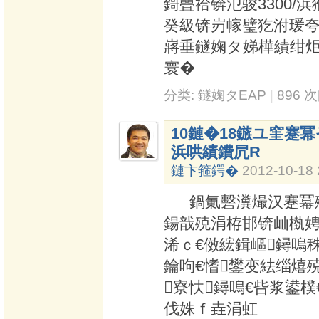
鎶曡祫锛氾骏3300/
癸級锛岃幏璧犵泭瑗夸
嶈垂鐩婅タ娣樺績绀
寰�
分类:
鐩婅タEAP
|
896 
10鏈�18鏃ユ窐蹇
浜哄績鐨凥R
鏈卞箍鍔�
2012-10-18 
鍋氭礊瀵熶汉蹇冪殑 
鍚戠殑涓栫邯锛屾槸娉
浠ｃ€傚綋鍓嶇鐞嗚
鑰呴€愭鐢变紶缁熺
寮忕鐞嗚€呰浆鍙樸
伐姝ｆ垚涓虹