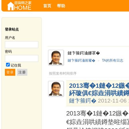
首页
帮助
登录站点
用户名
密码
鏈卞箍鍔浀娜罩�
鏈卞箍鍔浀闹饕�
»
TA的所有日志
记住我
按照发布时间排序
2013骞�1鏈�12
紑璇俱€婃垚涓哄績鐏
鏈卞箍鍔�
2012-11-06 
2013骞�1鏈�12鏃
€婃垚涓哄績鐏垫暀缁