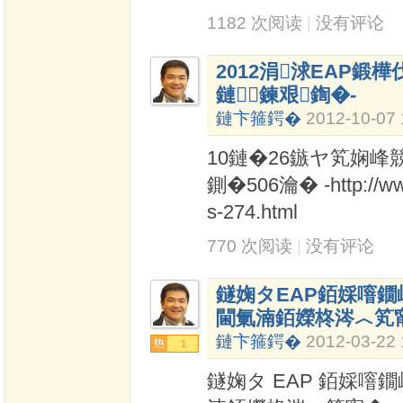
1182 次阅读
|
没有评论
2012涓浗EAP
鏈鍊艰鍧�-
鏈卞箍鍔�
2012-10-07 
10鏈�26鏃ヤ笂娴
鍘�506瀹� -http://ww
s-274.html
770 次阅读
|
没有评论
鐩婅タEAP銆婇噾鐗
閫氭湳銆嬫柊涔︿笂
鏈卞箍鍔�
2012-03-22 
1
鐩婅タ EAP 銆婇噾