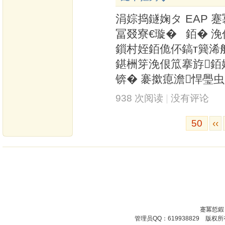
涓婃捣鐩婅タ EAP 
冨叕寮€璇� 銆� 浼佷
鎻村姪銆佹伓鎬т簨浠
鍖栦笌浼佷笟搴斿銆
锛� 褰撳瘜澹悍璺虫
938 次阅读
|
没有评论
50
‹‹
蹇冪悊鍜
管理员QQ：619938829 版权