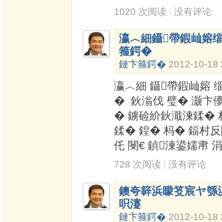
1020 次阅读
|
没有评论
瀛︿細鑷帶鍜屾嫆
箍鍔�
鏈卞箍鍔�
2012-10-18 
瀛︿細 鑷帶鍜屾嫆 
� 鈥滃伐 璧� 灏卞
� 鐪硷紒鈥濈湅鍒� 
鍒� 鍠� 杩� 鍢村
仛 閿€ 鍞湅鍙嬬帇 
728 次阅读
|
没有评论
鐭夸簳浜曚笅宸ヤ綔
呮瀽
鏈卞箍鍔�
2012-10-18 