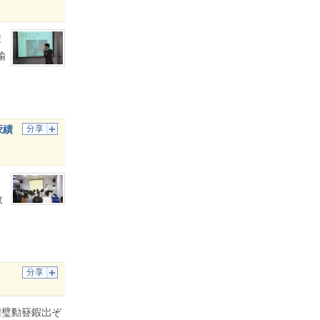
夌
堬
庡績
分享
敓
分享
姏璧勬簮鍜岀ぞ