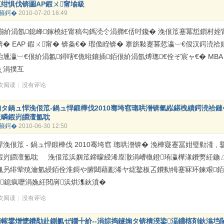
绀惧伐锛圗AP鍜ㄨ甯堬級
箍鍔�
2010-07-20 16:49
紒涓氬鎴峰鎵橈紝甯稿勾鎷涜仒涓撱€佸吋鑱� 浼佷笟蹇冪悊鎻村姪甯�
� EAP 鍜ㄨ甯� 锛夈€� 瑕佹眰锛� 搴旂敤蹇冪悊瀛︺€佷汉鍔涜祫
炲尰瀛︺€佷紒涓氱鐞嗐€佹暀鑲插銆佷紒涓氬煿璁€佺ぞ宸ャ€� MB
ぇ涓撲互
 次阅读
|
没有评论
タ鍋ュ悍浼佷笟-鍋ュ悍鍛樺伐2010骞垮窞璁哄潧锛氫紭鍖栧績鍔涜祫鏈
板疄鍜岃皭澶氳耽
箍鍔�
2010-06-30 12:50
浼佷笟 - 鍋ュ悍鍛樺伐 2010骞垮窞 璁哄潧锛� 浼樺寲蹇冨姏璧勬湰 , 
鍜岃皭澶氳耽 浼佷笟浜嬩笟鍗曚綅浠庢潵涓嶆槸鐙珛瀛樺湪鐨勶紝鍦
瑰叧绯荤殑瀹氫綅銆佺淮鎶や腑閮藉彲浠ヤ綋鐜板叾鐨勬牳蹇冧环鍊艰銆
滃鎴疯嚦涓婏紝閲嶈浜烘潗鈥濆�
 次阅读
|
没有评论
惰幏鐢熷懡鐨勪赴鍘氱ぜ鐗╋紒--涓婃捣鐩婅タ锛樻湀鍌湢鐤楁剤鈥滃垱