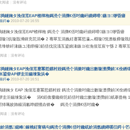
 次阅读
|
没有评论
婃捣鐩婅タ浼佷笟EAP楂樿柂鎷涜仒涓撱€佸吋鑱屽績鐞嗗鏃ヨ缈昏瘧
箍鍔�
2010-07-20 16:55
捣鐩婅タ浼佷笟EAP楂樿柂 鎷涜仒 涓撱€佸吋鑱屽績鐞嗗鏃ヨ缈昏瘧
棩璇炕璇戠浉鍏充笓涓� 2 骞翠互涓婏紝蹇冪悊瀛︽棩璇悓澹板彛璇
佸埄锛屽湪鏃ユ湰鐣欏銆佸伐浣滀互鍙婂湪鏃ヨ祫浼佷笟宸ヤ綔 2 骞翠
次阅读
|
没有评论
婃捣鐩婅タEAP浼佷笟蹇冪悊鎻村姪鎷涜仒涓撳吋鑱岀數璇濋攢鍞€佺綉
€鍙奅AP椤圭洰鍚堜紮浜�
箍鍔�
2010-07-20 16:51
捣鐩婅タ EAP 浼佷笟蹇冪悊鎻村姪 鎷涜仒涓撳吋鑱岀數璇濋攢鍞€佺綉
P 椤圭洰鍚堜紮浜� 涓€銆佹嫑鑱樹笓銆佸吋鑱岀數璇濋攢鍞紙搴曡柂 12
鍔犻珮姣斾緥涓氱哗鎻愭垚锛� 鎷涜仒涓撱€佸吋鑱�
次阅读
|
没有评论
椾紒涓氬鎴峰鎵橈紝甯稿勾鎷涜仒涓撱€佸吋鑱屼紒涓氬績鐞嗘彺鍔╁笀