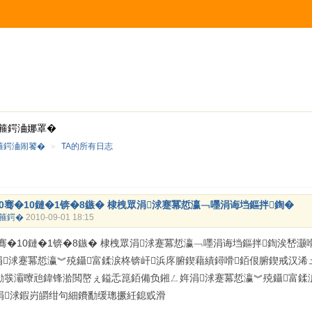
箍鍔浀娜罩�
箍鍔浀闹饕�
»
TA的所有日志
10骞�10鏈�1锛�8鏃� 棣栧眾涓浗蹇冪悊瀛﹁嚜涓诲垱鏂拌鍧�
箍鍔�
2010-09-01 18:15
10骞�10鏈�1锛�8鏃� 棣栧眾涓浗蹇冪悊瀛﹁嚜涓诲垱鏂拌鍧涘嵆灏
涓浗蹇冪悊瀛︾殑鑷富鍒涙柊锛屽浜庝腑鍥藉績鐞嗗銆佷腑鍥戒汉浠
勫彂灞曢兘鍏锋湁閲嶅ぇ鎰忎箟銆備负鎺ㄥ姩涓浗蹇冪悊瀛︾殑鑷富鍒
涓浗鍜岃皭绀句細鐨勫缓璁撅紝鎴戜滑