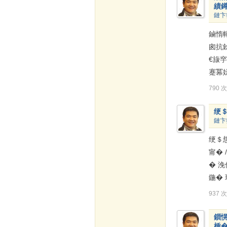
績
鏈卞
鏀惰
囪抗
€旇
蹇冪
790 
绠＄
鏈卞
绠＄悊
甯� 
� 
鍦� 
937 
鎻
棰