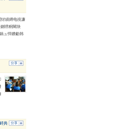
閫犲績鐏电殑濂
紝鍘嗙粡闀块
緱鍋ュ悍鐨勮韩
分享

鐨
洶
屽共
分享