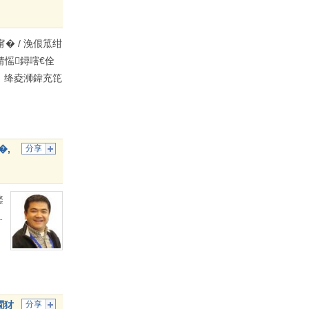
 / 浼佷笟绀
婧愮鐞嗐€佺
A 绛夌浉鍏充笓
�,
分享
鐜
ㄥ
閫犲
分享