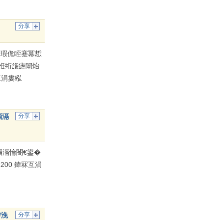
分享
 瑕佹眰蹇冪悊
戝拰绗旇瘧闈炲
互涓婁紭
缁滆
分享
缁滆惀閿€鍙�
00 鍏冧互涓
/浼
分享