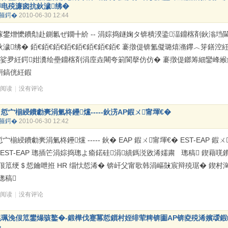
鐏电殑濂囪抗鈥濊绋�
箍鍔�
2010-06-30 12:44
幏鐢熷懡鐨勪赴鍘氱ぜ鐗╋紒 -- 涓婃捣鐩婅タ锛樻湀鍌湢鐤楁剤鈥滃垱
鈥濊绋� 銆€銆€銆€銆€銆€銆€銆€銆€ 褰撴偍锛氳儗璐熺潃鑻︿笌鐥涳
穻娑夛紝鍔姏瀵绘壘鐤楁剤涓庢垚闀夸箣閬撀仿仿� 褰撴偍鎯筹細鑾峰
姸鎬侊紝鍜
次阅读
|
没有评论
悊宀椾綅鐨勮亴涓氭柊鑸爣-----鈥淓AP鍜ㄨ甯堚€�
箍鍔�
2010-06-30 12:42
宀椾綅鐨勮亴涓氭柊鑸爣 ----- 鈥� EAP 鍜ㄨ甯堚€� EST-EAP 鍜ㄨ
/EST-EAP 璁插笀涓婃捣璁よ瘉鍩硅涓績鎷涚敓浠嬬粛 璁稿 鍥藉唴
浼佷笟绠＄悊鑰呭拰 HR 缁忕悊浠� 锛屽父甯歌韩涓嶇敱宸辩殑琚� 鍥村
璁稿
次阅读
|
没有评论
愰珮浼佷笟鐢熶骇鐜�-鍛樺伐蹇冪悊鎻村姪绯荤粺锛圗AP锛夌殑浠嬪叆鍜
�