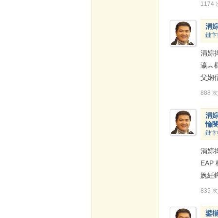
1174
涓
鏈卞
涓婃
瀛︽
父娴
888 
涓
惀閿
鏈卞
涓婃
EA
婏紝
835 
鍙