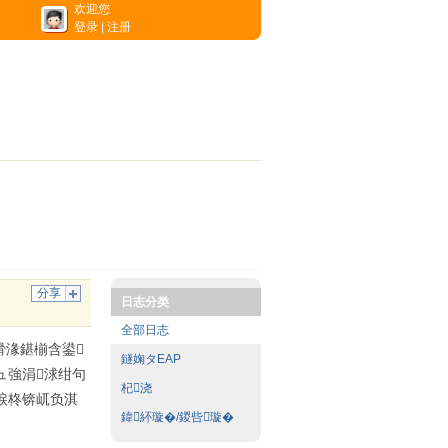
欢迎您
登录
|
注册
分享
日志分类
全部日志
嗗湪鍖椾含鍙
鐩婅タEAP
ュ強涓浗绀句
杞浇
涙柊锛屼负淇
鍏紑璇�/鍐呰璇�