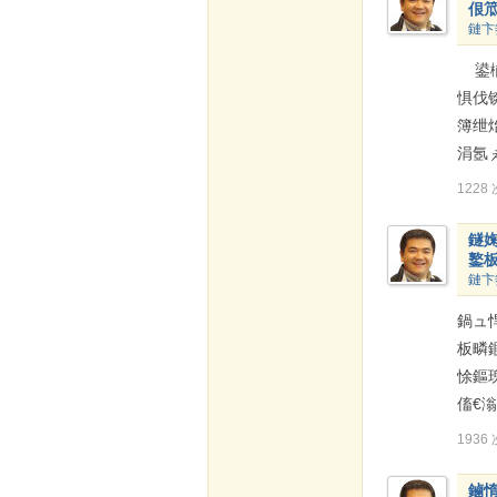
佷笟
鏈卞
鍙椾
惧伐锛
簿绁
涓氬
1228
鐩婅
鐜
鏈卞
鍋ュ悍
板疄
悇鏂
傗€
1936
鏀