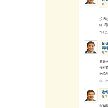
鏈卞
鎻愰
殑浠嬪
紝 
767 
銆
鐞嗛
鏈卞
蹇冪
備綍
娲绘
649 
鍥
鏈卞
鍥藉