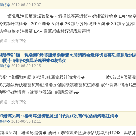
箍鍔�
2010-06-30 12:37
珮浼佷笟鐢熶骇鐜� - 鍛樺伐蹇冪悊鎻村姪绯荤粺锛� EAP 锛
叆鍜屽共棰� 2010 骞� 5 鏈� 26 鏃ヤ笅鍗堝拰 5 鏈� 30 鏃ヤ笅鍗
涓婃捣鐩婅タ浼佷笟 EAP 蹇冪悊鎻村姪涓庡績鐞嗗
次阅读
|
没有评论
婂績鐞嗗鍦ㄧ粍缁囩鐞嗕腑鐨勫簲鐢ㄤ箣鎻愬崌鍛樺伐蹇冪悊璧勬湰涓
闄╃鐞嗐€嬪厤璐瑰叕寮€璁插骇
箍鍔�
2010-06-30 12:15
悊瀛﹀湪缁勭粐绠＄悊涓殑搴旂敤绯诲垪涔� 鈹€鈹€浼佷笟濡
寮哄寲鍛樺伐蹇冪悊璧勬湰浠ュ強闃茶寖蹇冪悊椋庨櫓 宸ヤ綔鏄竴绉嶇
柟寮忋€傚憳宸ュ湪宸ヤ綔涓鎶曞叆澶ч�
次阅读
|
没有评论
藉鐩稿叧閮ㄩ棬璋冩煡锛氬瘜澹悍浜嬩欢闇€瑕佸績鐞嗘彺鍔�
箍鍔�
2010-06-30 12:11
鐩稿叧閮ㄩ棬璋冩煡锛� 瀵屽＋搴蜂簨浠堕渶瑕佸績鐞嗘彺鍔� 浜哄