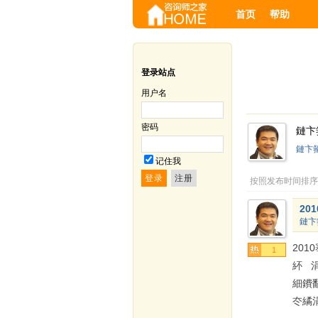
首页
帮助
登录站点
用户名
密码
鏈卞
鏈卞
记住我
按照发布时间排序
20
鏈卞
20
1
紑 
細鐨
冭繘