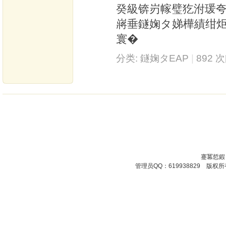
癸級锛岃幏璧犵泭瑗夸
嶈垂鐩婅タ娣樺績绀
寰�
分类:
鐩婅タEAP
|
892 
蹇冪悊鍜
管理员QQ：619938829 版权