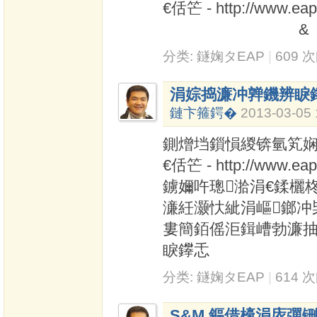
€佸笀 - http://www.ea
&
分类:
鐩婅タEAP
|
609 
涓婃捣濂冲亸鐖辨睙
鏈卞箍鍔�
2013-03-05 
鍘熷垱鎻愪緵锛氫笂娴风
€佸笀 - http://www.
鐪嬭吘璁湁涓€鍒欐
濓紝灏忕紪涓嶇鎯冲
婁簡銆傜洰鍓嶆勃濂抽
睙鑻忎
分类:
鐩婅タEAP
|
614 
S&M 鏂借檺涓庡彈