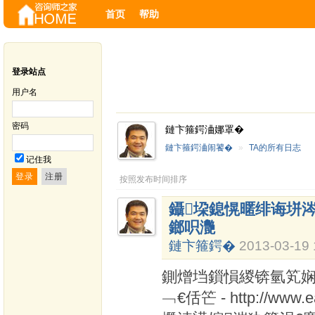
首页
帮助
登录站点
用户名
密码
鏈卞箍鍔浀娜罩�
鏈卞箍鍔浀闹饕�
»
TA的所有日志
记住我
按照发布时间排序
鑷垜鎴愰暱绯诲垪
鎯呮灧
鏈卞箍鍔�
2013-03-19 
鍘熷垱鎻愪緵锛氫笂娴风
﹁€佸笀 - http://www