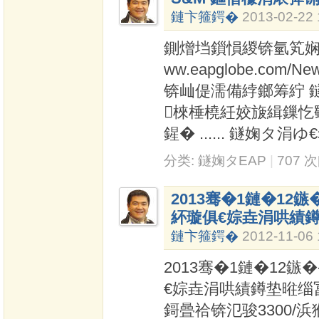
鏈卞箍鍔�
2013-02-22 
鍘熷垱鎻愪緵锛氫笂娴风泭
ww.eapglobe.com
锛屾偍濡備綍鎯筹紵 
棶棰橈紝姣旇緝鏁忔
鍟� ...... 鐩婅タ
分类:
鐩婅タEAP
|
707 
2013骞�1鏈�12
紑璇俱€婃垚涓哄績鐏
鏈卞箍鍔�
2012-11-06 
2013骞�1鏈�12鏃
€婃垚涓哄績鐏垫暀缁
鎶曡祫锛氾骏3300/