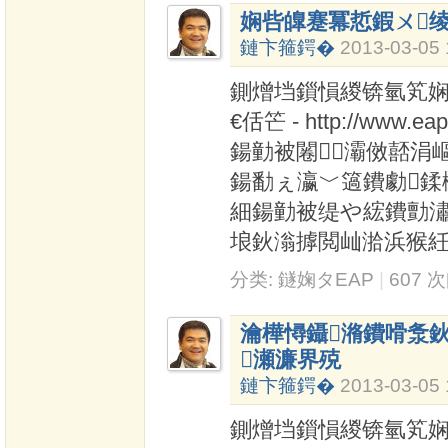
娴呰皥蹇冪悊鍜ㄨ
鏈卞箍鍔�
2013-03-05 
鍘熷垱鎻愪緵锛氫笂娴风
€佸笀 - http://www.
鍚勭被闂灞傚嚭涓
鍚勫ぇ瀛﹀簻鐨勮鍒
細鍚勭被缇や綋鐨勯潚
埌鈥滃摢閲屾湁浜猴
分类:
鐩婅タEAP
|
607 
瀹樺憳鑷潃鐨嗗洜鈥
瀬濂界殑
鏈卞箍鍔�
2013-03-05 
鍘熷垱鎻愪緵锛氫笂娴风