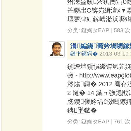
熸湅鍙嬪涔犱簡涓€
笀鑱岀О锛岃緝澶х▼
壇蹇冿紝鎵嶆湁浜嗕竴
分类:
鐩婅タEAP
|
583 
涓編鏋嚮妗堝嚩
鏈卞箍鍔�
2013-03-19 
鍘熷垱鎻愪緵锛氫笂娴风
礉 - http://www.eap
涔熻鏄� 2012 
2 鏈� 14 鏃ュ強鎴戝
牎鍥儴妗堛€傚嚩鎵
鏄墜鏃�
分类:
鐩婅タEAP
|
761 