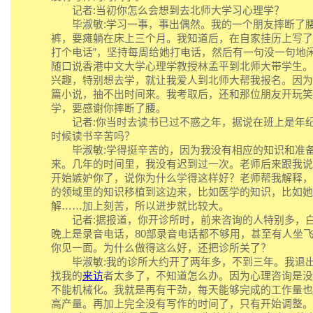
记者:当初你怎么会想到去北师大学习心理学？
毕淑敏:学习一事，事出偶然。我的一个朋友摔断了腰
裤，要瘫躺在床上三个月。我知道后，在自家挂历上写了一
打个电话”，坚持每周给她打电话，然后有一句没一句地
随口说香港中文大学心理学教授林孟平到北师大带学生。
兴趣，特别想去学，就让我爱人到北师大帮我报名。因为
篇小说，抽不出时间来。我考取后，还和那位朋友开玩笑
学，要感谢你摔断了腰。
记者:你当时去读书已过不惑之年，据说在班上是年纪
时候读书辛苦吗？
毕淑敏:学得挺辛苦的，因为我没有相应的知识和准备
来。几年的时间里，我没有迟到过一次。老师后来跟我说
开始嫉妒你了，说你为什么学得这样好？老师帮我解释，
的领域里的知识移植到这边来，比如医学的知识，比如她
解……加上刻苦，所以进步就比较大。
记者:据报道，你开诊所时，前来咨询的人特别多，白
晚上是录音电话，80部录音电话都不够用，甚至有人坐
你见一面。为什么做得这么好，还把诊所关了？
毕淑敏:我的诊所大约开了两年多，不到三年。我退出
找我的
来访
者太多了，不知道怎么办。因为心理咨询是没
不能机械化。我就是再有干劲，每天能够完成的工作量也
高产量。再加上完全没有写作的时间了，只有开始调整。