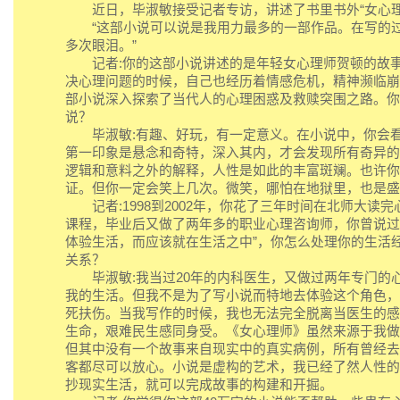
近日，毕淑敏接受记者专访，讲述了书里书外“女心理
“这部小说可以说是我用力最多的一部作品。在写的
多次眼泪。”
记者:你的这部小说讲述的是年轻女心理师贺顿的故事
决心理问题的时候，自己也经历着情感危机，精神濒临崩
部小说深入探索了当代人的心理困惑及救赎突围之路。你
说？
毕淑敏:有趣、好玩，有一定意义。在小说中，你会看
第一印象是悬念和奇特，深入其内，才会发现所有奇异的
逻辑和意料之外的解释，人性是如此的丰富斑斓。也许你
证。但你一定会笑上几次。微笑，哪怕在地狱里，也是盛
记者:1998到2002年，你花了三年时间在北师大读
课程，毕业后又做了两年多的职业心理咨询师，你曾说过
体验生活，而应该就在生活之中”，你怎么处理你的生活
关系？
毕淑敏:我当过20年的内科医生，又做过两年专门的
我的生活。但我不是为了写小说而特地去体验这个角色，
死扶伤。当我写作的时候，我也无法完全脱离当医生的感
生命，艰难民生感同身受。《女心理师》虽然来源于我做
但其中没有一个故事来自现实中的真实病例，所有曾经去
客都尽可以放心。小说是虚构的艺术，我已经了然人性的
抄现实生活，就可以完成故事的构建和开掘。