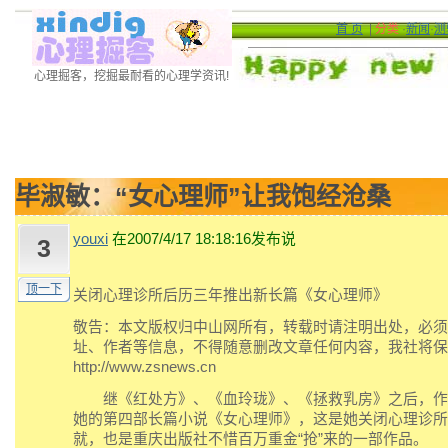
首 页
|
分类
·
新闻
·
测
心理掘客，挖掘最耐看的心理学资讯!
毕淑敏：“女心理师”让我饱经沧桑
youxi
在2007/4/17 18:18:16发布说
3
顶一下
关闭心理诊所后历三年推出新长篇《女心理师》
敬告：本文版权归中山网所有，转载时请注明出处，必须
址、作者等信息，不得随意删改文章任何内容，我社将保
http://www.zsnews.cn
继《红处方》、《血玲珑》、《拯救乳房》之后，作
她的第四部长篇小说《女心理师》，这是她关闭心理诊所
就，也是重庆出版社不惜百万重金“抢”来的一部作品。