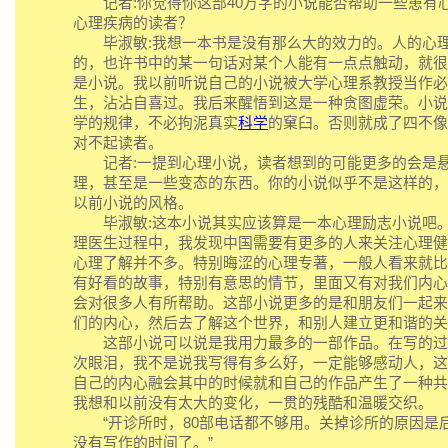
记者:你觉得你这部40万字的小说能否帮助一些患有
心理疾病的读者？
毕淑敏:我想一本书是没有那么大的效力的。人的心理
的，也许书中的某一句话对某个人能有一点点触动，就很
是小说。我以前听说自己的小说被大学心理系教授当作必
生，沾沾自喜过。我后来醒悟到这是一种贪图虚荣。小说
学的规律，不必拘泥真实
科学
的窠臼。否则就成了四不像
对不起读者。
记者:一提到心理小说，读者想到的可能更多的会是
理，甚至是一些变态的东西。你的小说似乎不是这样的，
以前小说的风格。
毕淑敏:这本小说其实应该算是一本心理励志小说吧。
理医生过程中，我发现中国需要有更多的人来关注心理健
心理了解并不多。特别晦涩的心理专著，一般人看来就比
有好看的故事，特别有意思的情节，里面又有对我们内心
会对很多人有所帮助。这部小说更多的是和朋友们一起来
们的内心，然后去了解这个世界，和别人建立更和谐的关
这部小说可以说是我用力最多的一部作品。在写的过
次眼泪，我不是说我写得有多么好，一定能够感动人，这
自己的内心融会其中的时候就和自己的作品产生了一种共
我想和以前没有太大的变化，一贯的残酷和温暖交织。
“开诊所时，80部电话都不够用。关掉诊所的原因是
没有写作的时间了。”