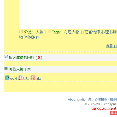
分类：
人物
|
Tags：
心理人物
心理咨询师
心理书籍
物
咨询治疗
我要评
掘客成员的回应 (
0
)
哪些人投了票
youxi
反反
hzlai
About xindig
·
关于心理掘客
·
掘客
© 2005-2006 cnpsy.net,
51L