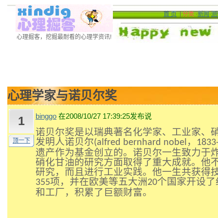
首 页
|
分类
·
新闻
·
测
心理掘客，挖掘最耐看的心理学资讯!
心理学家与诺贝尔奖
binggo
在2008/10/27 17:39:25发布说
1
诺贝尔奖是以瑞典著名化学家、工业家、
发明人诺贝尔
，
顶一下
(alfred bernhard nobel
1833
遗产作为基金创立的。诺贝尔一生致力于
硝化甘油的研究方面取得了重大成就。他
研究，而且进行工业实践。他一生共获得
项，并在欧美等五大洲
个国家开设了
355
20
和工厂，积累了巨额财富。