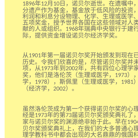
年
月
日，诺贝尔逝世。在遗嘱中
1896
12
10
分遗产作为基金，基金放于低风险的投资
利润和利息分设物理、化学、生理或医学
五项奖金，授予世界各国在这些领域对人
献的人或组织。
年瑞典中央银行于建
1968
际，提供资金增设诺贝尔经济学奖。
从
年第一届诺贝尔奖开始颁发到现在
1901
历史。令我们欣喜的是，尽管诺贝尔奖并
项，从
年到
年，共有四位心理学
1973
2002
奖，他们是洛伦茨（生理或医学，
）
1973
学，
），斯佩里（生理或医学，
1978
1981
（经济学，
）。
2002
虽然洛伦茨成为第一个获得诺贝尔奖的心
经是
年的第
届诺贝尔奖颁奖典礼了
1973
73
家与诺贝尔奖的渊源绝非始于此。早在
190
贝尔奖颁奖典礼上，在我们的大多普通心
理学教科书中都会出现的大名鼎鼎的俄国