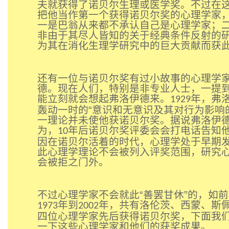
夫就获得了诺贝尔生理或医学奖。不过在
把他当作第一个获得诺贝尔奖的心理学家
一是巴翁从来都不承认自己是心理学家；
非由于其尽人皆知的关于经典条件反射的
为其在消化生理学研究中的巨大贡献而获
还有一位与诺贝尔奖有过小故事的心理学
德。现在人们，特别是非专业人士，一提
能立刻就会想起弗洛伊德来。
年，弗
1929
轰动一时的“意识和无意识及其对行为影响
一理论并未使他获诺贝尔奖。据说弗洛伊
为，
年后诺贝尔奖评委会会打电话告知
10
因在诺贝尔活着的时代，心理学处于早期
此心理学理论不会被列入评奖范围，研究
会被拒之门外。
不过心理学家不会就此“善罢甘休”的，如
年到
年，共有洛伦茨、西蒙、斯
1973
2002
四位心理学家先后获得诺贝尔奖，下面我
一下这些心理学家和他们的获奖成果。