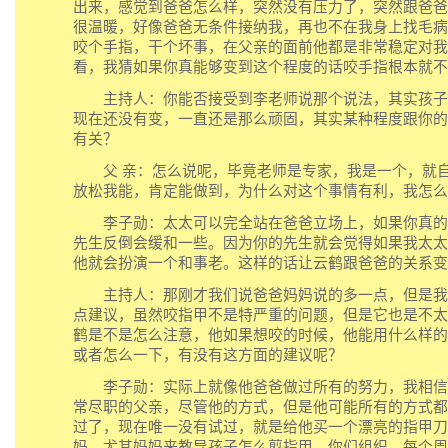
出来，感觉到爸爸怎么样，突然没有压力了，突然跟爸爸
很温暖，好像爸爸无条件接纳我，再也不在我身上找毛病
咬个手指，干个坏事，在父亲的面前他都是非常稳定对我
看，我猜如果你真能够变到这个程度的话咬手指根本就不
主持人：你能否接受到李老师说那个说法，其实孩子
现在还没有变，一直还是那么顽固，其实某种程度跟你的
有关？
父 亲：怎么说呢，毕竟老师是专家，我是一个，就自
放松我能，肯定能做到，为什么对这个事情有利，我怎么
李子勋：太太可以完全站在爸爸立场上，如果你真的
先生反倒会缓和一些。因为你的先生就会觉得如果我太太
他就会扮演一个和事老。这样的话让云鹤跟爸爸的关系变
主持人：那刚才我们说爸爸妈妈说的多一点，但是我
点建议，虽然咬指甲不是特严重的问题，但是它也是不太
鹤是不是怎么注意，他如果想咬的时候，他能用什么样的
或者怎么一下，有没有这方面的建议呢？
李子勋：实际上就像他爸爸做过所有的努力，我相信
常尽职的父亲，尽管他的方式，但是他可能所有的方式都
过了，现在唯一没有试过，就是给他买一个漂亮的指甲刀
妈，尤其妈妈来教导孩子怎么剪指甲，你们组织，每个周