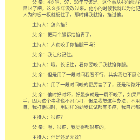
父 亲：4岁吧，97，98年应该是。这个事从4岁到现
是14了吧，这么多年没改过来。他小的时候我就以为他
人为的板一板就板住了。那时候我就掐，掐过他。
主持人：怎么掐？
父 亲：把两个腿都给掐青了。
主持人：人家咬手你掐腿干吗？
父 亲：我让他记住。
主持人：哦，长记性，看你要咬手我就掐你腿。
父 亲：但是用了一段时间我看不行，其实我也不忍
主持人：用了一段时间咬的更厉害了了，还是稍微好
父 亲：他时好时坏，好最多就是一周不咬了，如果严
手，因为这个事我也不忍心打，但是我想这种办法，不用
嘛，我打他同时，用同样的劲我试试都有多疼，我自己都
主持人：很疼？
父 亲：哦，很疼，我觉得都很疼的。
主持人：但是还是无效？