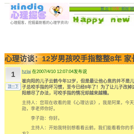
首 页
|
分类
·
新闻
·
测
心理掘客，挖掘最耐看的心理学资讯!
心理访谈：12岁男孩咬手指整整8年 家
hzlai
在2007/4/10 12:07:04发布说
1
崔向阳的儿子云鹤今年12岁，但是最让他心焦的并不是
顶一下
子总咬手指的坏习惯，至今已经8年了！为了让儿子改掉
阳想尽了办法，可咬手指的情况却越来越糟。
主持人：您现在收看的是《心理访谈》，我是阿果，今天
勋，李老师你好。
李子勋：你好。
主持人：开始我特别想看看云鹤，我们能看看你的手
方？