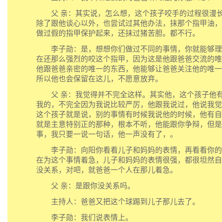
父 亲：其实说，怎么想，这个孩子咬手的过程很漫长
除了跟他谈心以外，也尝试过其他办法，抹那个指甲油，
做过假的指甲保护起来，还抹过猪苦胆。都不行。
李子勋：是，想想你们做过不同的事情，你就能够理
在还那么强烈的咬这个指甲，因为这是他跟爸爸交流的唯
他跟爸爸亲密的唯一的东西，他能够让爸爸关注他的唯一
所以他也会保留在这儿，不愿意放弃。
父 亲：我觉得并不完全这样。其实他，这个孩子他有
我的，不完全因为我说比较严厉，他跟我说过，他说我觉
这个孩子就是说，别的事情有时候我说他的时候，他有自
就是主意特别正的那种，根本不听，他能跟你争辩，但是
事，我只要一说一句话，他一声没有了，。
李子勋：向阳你看看儿子和妈妈的表情，再看看你的
在为这个事情着急，儿子和妈妈的表情很强，都很坦然自
没关系，对吧，就爸爸一个人在那儿着急。
父 亲：是跟你没关系吗。
主持人：爸爸又把这个球踢到儿子那儿去了。
李子勋：我们说表情上。