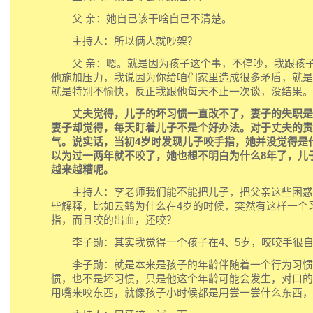
父 亲：她自己该干啥自己不清楚。
主持人：所以俩人就吵架？
父 亲：嗯。就是因为孩子这个事，不停吵，我跟孩子
他施加压力，我说因为你给咱们家里造成很多矛盾，就是
就是特别不愉快，反正我跟他每天不止一次谈，没结果。
丈夫觉得，儿子的坏习惯一直改不了，妻子的失职是
妻子却觉得，每天盯着儿子不是个好办法。对于丈夫的责
气。说实话，当初4岁时发现儿子咬手指，她并没觉得是
以为过一两年就不咬了，她也想不明白为什么8年了，儿
越来越糟呢。
主持人：李老师我们能不能把儿子，把父亲这些困惑
些解释，比如云鹤为什么在4岁的时候，突然有这样一个
指，而且咬的出血，还咬？
李子勋：其实我觉得一个孩子在4、5岁，咬咬手很自
李子勋：就是本来是孩子的年龄伴随着一个行为习惯
惯，也不是坏习惯，只是他这个年龄可能会发生，对口的
用嘴来咬东西，就像孩子小时候都是用尝一尝什么东西，