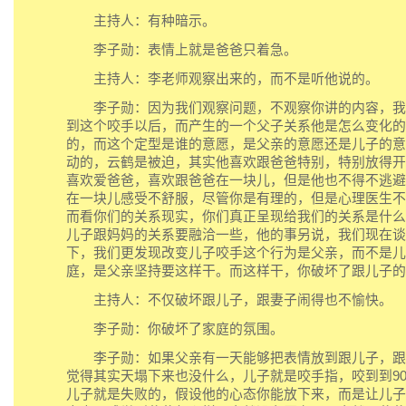
主持人：有种暗示。
李子勋：表情上就是爸爸只着急。
主持人：李老师观察出来的，而不是听他说的。
李子勋：因为我们观察问题，不观察你讲的内容，我
到这个咬手以后，而产生的一个父子关系他是怎么变化的
的，而这个定型是谁的意愿，是父亲的意愿还是儿子的意
动的，云鹤是被迫，其实他喜欢跟爸爸特别，特别放得开
喜欢爱爸爸，喜欢跟爸爸在一块儿，但是他也不得不逃避
在一块儿感受不舒服，尽管你是有理的，但是心理医生不
而看你们的关系现实，你们真正呈现给我们的关系是什么
儿子跟妈妈的关系要融洽一些，他的事另说，我们现在谈
下，我们更发现改变儿子咬手这个行为是父亲，而不是儿
庭，是父亲坚持要这样干。而这样干，你破坏了跟儿子的
主持人：不仅破坏跟儿子，跟妻子闹得也不愉快。
李子勋：你破坏了家庭的氛围。
李子勋：如果父亲有一天能够把表情放到跟儿子，跟
觉得其实天塌下来也没什么，儿子就是咬手指，咬到到9
儿子就是失败的，假设他的心态你能放下来，而是让儿子