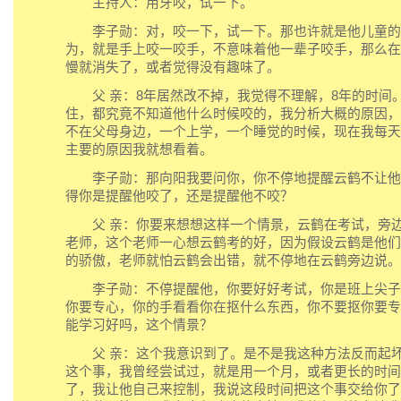
主持人：用牙咬，试一下。
李子勋：对，咬一下，试一下。那也许就是他儿童的
为，就是手上咬一咬手，不意味着他一辈子咬手，那么在
慢就消失了，或者觉得没有趣味了。
父 亲：8年居然改不掉，我觉得不理解，8年的时间
住，都究竟不知道他什么时候咬的，我分析大概的原因，
不在父母身边，一个上学，一个睡觉的时候，现在我每天
主要的原因我就想看着。
李子勋：那向阳我要问你，你不停地提醒云鹤不让他
得你是提醒他咬了，还是提醒他不咬？
父 亲：你要来想想这样一个情景，云鹤在考试，旁边
老师，这个老师一心想云鹤考的好，因为假设云鹤是他们
的骄傲，老师就怕云鹤会出错，就不停地在云鹤旁边说。
李子勋：不停提醒他，你要好好考试，你是班上尖子
你要专心，你的手看看你在抠什么东西，你不要抠你要专
能学习好吗，这个情景？
父 亲：这个我意识到了。是不是我这种方法反而起坏
这个事，我曾经尝试过，就是用一个月，或者更长的时间
了，我让他自己来控制，我说这段时间把这个事交给你了