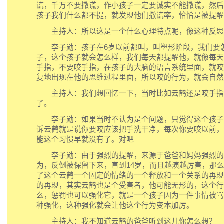
谎，千万不要撒谎，作小孩子一定要诚实不能撒谎，然后
孩子我们什么都不提，就发现他们撒谎率，恰恰是被提醒
主持人：所以这是一个什么心理特点呢，像这种反思
李子勋：孩子在6岁以前都叫，叫塑形阶段，我们要
子，这个孩子就会怎么样，我们每天都提醒他，就像每天
手指，不要咬手指，在孩子的大脑的语言系统里面，就咬
复地出现在他的思维过程里面，所以咬的行为，就会自然
主持人：我们想回忆一下，当时比如云鹤还是咬手指
了。
李子勋：如果当时不认为是个问题，只觉得这个孩子
诉云鹤就是说你要咬应该把手洗干净，每次你要咬以前，
能这个习惯早就没有了。对吧
李子勋：由于强烈的提醒，来源于爸爸和妈妈强烈的
为，反倒被保留下来，直到14岁，而且越演越厉害，那
了这个云鹤一个固定的情绪的一个释放和一个关系的再现
的再现，其实云鹤也是个受害者，他可能无形的，这个行
么，惩罚也可以强化它，就是一个孩子因为一件事情被骂
种强化，这种强化就会让他这个行为变本加厉。
主持人：我不知道云鹤的爸爸听到这儿你怎么想？