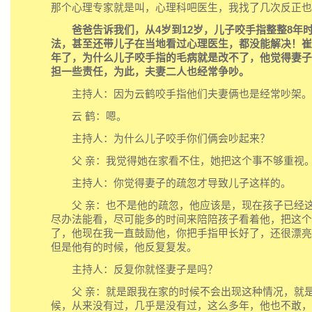
那个心理专家就是叫，心理科吧医生，我找了几次反正也
爸爸告诉我们，从4岁到12岁，儿子咬手指整整8年
法，甚至还带儿子在当地看过心理医生，都没能解决！崔
年了，为什么儿子咬手指的毛病就是改不了，他觉得妻子
担一些责任，为此，夫妻二人也经常争吵。
主持人：因为云鹤咬手指他们夫妻俩也是经常吵架。
云 鹤：嗯。
主持人：为什么儿子咬手你们俩会吵起来？
父 亲：我觉得她在家看不住，她把这个事不够重视
主持人：你觉得妻子的疏忽才导致儿子这样的。
父 亲：也不是他的疏忽，他应该是，现在孩子已经这
尽办法能看，尽可能多的时间来陪陪孩子看着他，把这个
了，他现在我一直鼓励他，你把手指甲长好了，还很漂亮
但是他有的时候，他反复复发。
主持人：反复你就怪妻子是吗？
父 亲：就是跟我在家的时候不会出现这种情况，就是
候，从来没有过，几乎是没有过，这么多年，他也不敢，