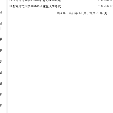
西南师范大学1998年教育心理学试题
2006/6/6 17
西南师范大学1996年研究生入学考试
2006/6/6 17
研
共 4 条，当前第 1/1 页，每页 20 条
[1]
研
试
学
学
学
研
研
学
学