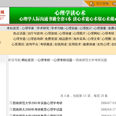
加入收藏
本站首页
┊
心理学家
┊
学术研究
┊
学术刊物
┊
心理实验
┊
心理统计
┊
心理测量
┊
免费
热点话题
┊
治疗与咨询
┊
心理游戏
┊
心理保健
┊
心理图片
┊
心理网站
┊
心理考研
┊
心理专题
┊
心理咨询师
┊
免费资源
┊
精品图书
┊
海外采风
┊
心理文章
┊
心理圈
┊
在
3
心里测试
┊
咨询平台
┊
考研频道
┊
在线阅读
┊
应用技术
┊
健康保健
┊
女性心理
┊
在
栏目导航
网站首页
>>
心理考研
>>
心理考研试题
>>西南师范大学考研试题
共 4 条，当前第 1/1 页，每页 20 条
西南师范大学2001年实验心理学考研
2006/6/7 9:
西南师大2000年考研教育心理学试题
2006/6/6 17