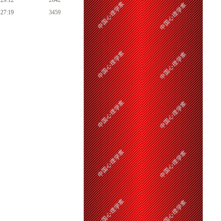
:29:12
2642
:27:19
3459