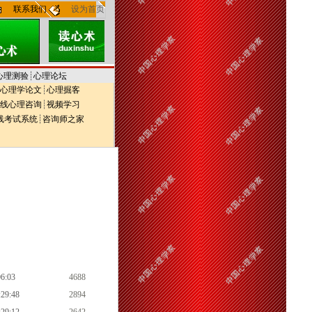
联系我们
设为首页
心理测验
┊
心理论坛
心理学论文
┊
心理掘客
线心理咨询
┊
视频学习
线考试系统
┊
咨询师之家
06:03
4688
:29:48
2894