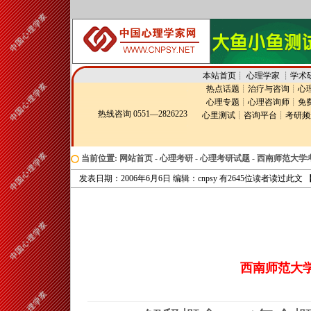
本站首页
┊
心理学家
┊
学术
热点话题
┊
治疗与咨询
┊
心
心理专题
┊
心理咨询师
┊
免
热线咨询 0551—2826223
心里测试
┊
咨询平台
┊
考研频
当前位置:
网站首页
-
心理考研
-
心理考研试题
-
西南师范大学
发表日期：2006年6月6日 编辑：cnpsy 有2645位读者读过此文
西南师范大学