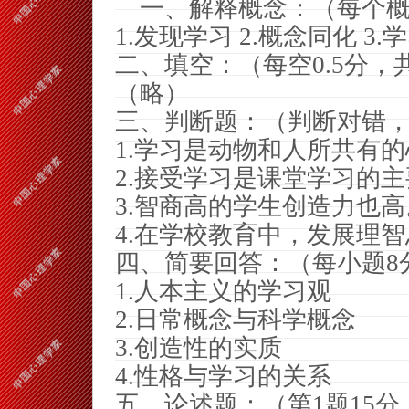
一、解释概念：（每个概
1.
发现学习
2.
概念同化
3.
学
二、填空：（每空
0.5
分，
（略）
三、判断题：（判断对错
1.
学习是动物和人所共有的
2.
接受学习是课堂学习的主
3.
智商高的学生创造力也高
4.
在学校教育中，发展理智
四、简要回答：（每小题
8
1.
人本主义的学习观
2.
日常概念与科学概念
3.
创造性的实质
4.
性格与学习的关系
五、论述题：（第
1
题
15
分