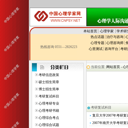
本站首页
┊
心理学家
┊
学术研
热点话题
┊
治疗与咨询
┊
心理专题
┊
心理咨询师
┊
热线咨询 0551—2826223
心里测试
┊
咨询平台
┊
考研
当前位置:
网站首页 -
心
考研信息政策
硕士招生简章
博士招生简单
考研复试科目
心理考研专业
考研复试科目
心理考研书籍
复旦大学2007年考研
心理综合考点
2007年南开大学考研
心理综合试题