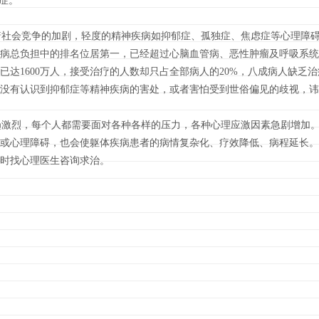
郁症。
会竞争的加剧，轻度的精神疾病如抑郁症、孤独症、焦虑症等心理障碍
病总负担中的排名位居第一，已经超过心脑血管病、恶性肿瘤及呼吸系统
已达1600万人，接受治疗的人数却只占全部病人的20%，八成病人缺乏
没有认识到抑郁症等精神疾病的害处，或者害怕受到世俗偏见的歧视，讳
烈，每个人都需要面对各种各样的压力，各种心理应激因素急剧增加。
或心理障碍，也会使躯体疾病患者的病情复杂化、疗效降低、病程延长。
时找心理医生咨询求治。