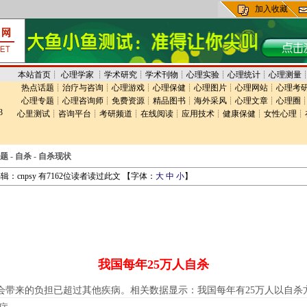
加入收藏
本站首页
┊
心理学家
┊
学术研究
┊
学术刊物
┊
心理实验
┊
心理统计
┊
心理测量
热点话题
┊
治疗与咨询
┊
心理游戏
┊
心理保健
┊
心理图片
┊
心理网站
┊
心理考
心理专题
┊
心理咨询师
┊
免费资源
┊
精品图书
┊
海外采风
┊
心理文章
┊
心理圈
3
心里测试
┊
咨询平台
┊
考研频道
┊
在线阅读
┊
应用技术
┊
健康保健
┊
女性心理
┊
题
-
自杀
-
自杀现状
辑：cnpsy 有7162位读者读过此文 【字体：
大
中
小
】
我国每年25万人自杀
带来的负担已超过其他疾病。相关数据显示：我国每年有25万人以自杀