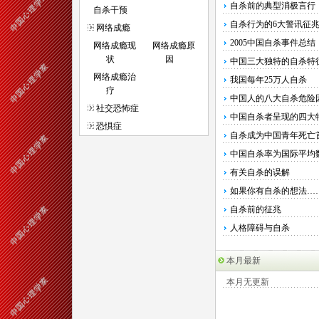
自杀前的典型消极言行
自杀干预
自杀行为的6大警讯征
网络成瘾
2005中国自杀事件总结
网络成瘾现
网络成瘾原
状
因
中国三大独特的自杀特
网络成瘾治
我国每年25万人自杀
疗
中国人的八大自杀危险
社交恐怖症
中国自杀者呈现的四大
恐惧症
自杀成为中国青年死亡
中国自杀率为国际平均数
有关自杀的误解
如果你有自杀的想法…
自杀前的征兆
人格障碍与自杀
本月最新
本月无更新