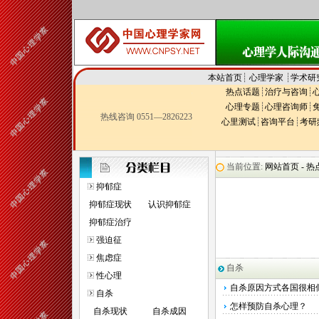
本站首页
┊
心理学家
┊
学术研
热点话题
┊
治疗与咨询
┊
心理专题
┊
心理咨询师
┊
热线咨询 0551—2826223
心里测试
┊
咨询平台
┊
考研
当前位置:
网站首页 -
热
抑郁症
抑郁症现状
认识抑郁症
抑郁症治疗
强迫征
焦虑症
自杀
性心理
自杀原因方式各国很相
自杀
怎样预防自杀心理？
自杀现状
自杀成因