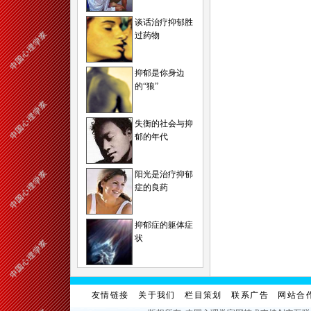
谈话治疗抑郁胜
过药物
抑郁是你身边
的“狼”
失衡的社会与抑
郁的年代
阳光是治疗抑郁
症的良药
抑郁症的躯体症
状
友情链接
关于我们
栏目策划
联系广告
网站合