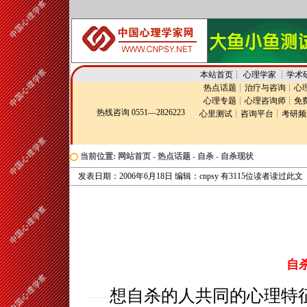
本站首页
┊
心理学家
┊
学术
热点话题
┊
治疗与咨询
┊
心
心理专题
┊
心理咨询师
┊
免
热线咨询 0551—2826223
心里测试
┊
咨询平台
┊
考研频
当前位置:
网站首页
-
热点话题
-
自杀
-
自杀现状
发表日期：2006年6月18日 编辑：cnpsy 有3115位读者读过此文
自
想自杀的人共同的心理特征