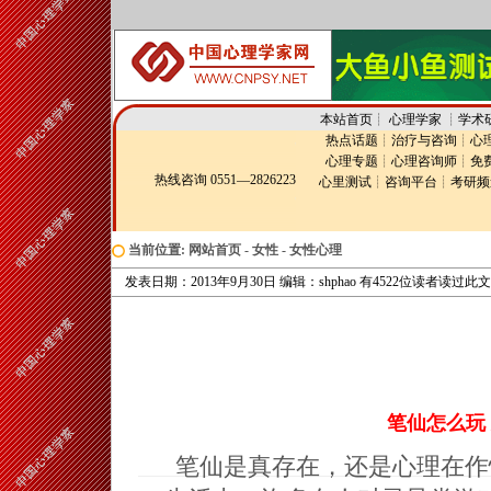
本站首页
┊
心理学家
┊
学术
热点话题
┊
治疗与咨询
┊
心
心理专题
┊
心理咨询师
┊
免
热线咨询 0551—2826223
心里测试
┊
咨询平台
┊
考研频
当前位置:
网站首页
-
女性
-
女性心理
发表日期：2013年9月30日 编辑：shphao 有4522位读者读过此
笔仙怎么玩
笔仙是真存在，还是心理在作怪