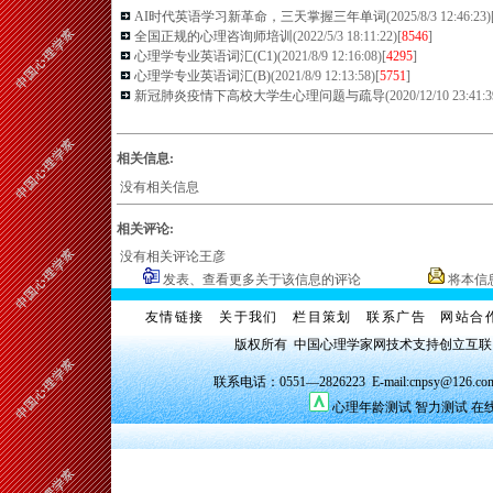
AI时代英语学习新革命，三天掌握三年单词
(2025/8/3 12:46:23)
全国正规的心理咨询师培训
(2022/5/3 18:11:22)[
8546
]
心理学专业英语词汇(C1)
(2021/8/9 12:16:08)[
4295
]
心理学专业英语词汇(B)
(2021/8/9 12:13:58)[
5751
]
新冠肺炎疫情下高校大学生心理问题与疏导
(2020/12/10 23:41:3
相关信息:
没有相关信息
相关评论:
没有相关评论王彦
发表、查看更多关于该信息的评论
将本信
友情链接
关于我们
栏目策划
联系广告
网站合
版权所有 中国心理学家网技术支持创立互
联系电话：0551—2826223 E-mail:cnpsy@126.co
心理年龄测试
智力测试
在