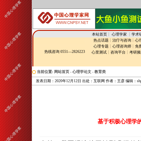
本站首页
┊
心理学家
┊
学术
热点话题
┊
治疗与咨询
┊
心
心理专题
┊
心理咨询师
┊
免
热线咨询 0551—2826223
心里测试
┊
咨询平台
┊
考研频
当前位置:
网站首页
-
心理学论文
-
教育类
发表日期：2020年12月12日 出处：互联网 作者：王彦 编辑：shp
基于积极心理学