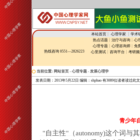
本站首页
┊
心理学家
┊
学术
热点话题
┊
治疗与咨询
┊
心
心理专题
┊
心理咨询师
┊
免
热线咨询 0551—2826223
心里测试
┊
咨询平台
┊
考研频
当前位置:
网站首页
-
心理专题
-
发展心理学
发表日期：2013年5月22日 编辑：shphao 有3089位读者读过此
青少年
"自主性"（autonomy)这个