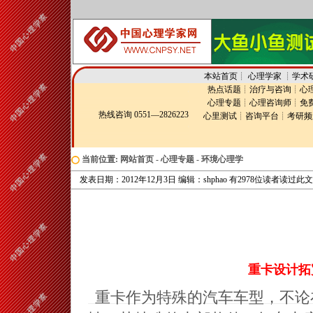
本站首页
┊
心理学家
┊
学术
热点话题
┊
治疗与咨询
┊
心
心理专题
┊
心理咨询师
┊
免
热线咨询 0551—2826223
心里测试
┊
咨询平台
┊
考研频
当前位置:
网站首页
-
心理专题
-
环境心理学
发表日期：2012年12月3日 编辑：shphao 有2978位读者读过此
重卡设计拓
重卡作为特殊的汽车车型，不论