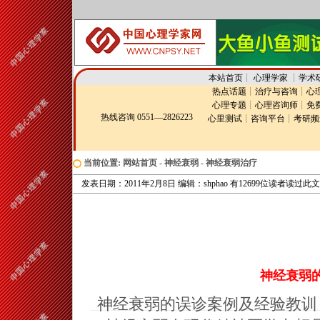
本站首页
┊
心理学家
┊
学术
热点话题
┊
治疗与咨询
┊
心
心理专题
┊
心理咨询师
┊
免
热线咨询 0551—2826223
心里测试
┊
咨询平台
┊
考研频
当前位置:
网站首页
-
神经衰弱
-
神经衰弱治疗
发表日期：2011年2月8日 编辑：shphao 有12699位读者读过此
神经衰弱
神经衰弱的误诊案例及经验教训