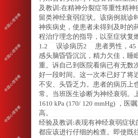
及教训
:
在精神分裂症等重性精神
留类神经衰弱症状。该病例就诊
神疾病史
，
使患者未得到及时的
程治疗理念的指导
，
以至症状复
1
.
2
误诊病历
2
患者男性
，
45
感头脑昏昏沉沉
，
精力欠佳
，
睡
重。诉自己到医院看病已有无数
好一段时间。这一次本已好了将
不安、头昏乏力。患者的病历上
常。当班医生诊断为神经衰弱。
16
1
0 kPa (170/ 120 mmHg)
，
医嘱
高。
经验及教训
:
表现有神经衰弱症状
都应该进行仔细的检查。即使既