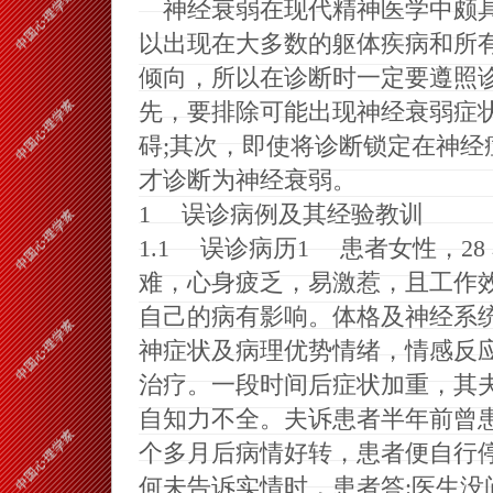
神经衰弱在现代精神医学中颇具
以出现在大多数的躯体疾病和所
倾向
，
所以在诊断时一定要遵照
先
，
要排除可能出现神经衰弱症
碍
;
其次
，
即使将诊断锁定在神经
才诊断为神经衰弱。
1
误诊病例及其经验教训
1
.
1
误诊病历
1
患者女性
，
28
难
，
心身疲乏
，
易激惹
，
且工作
自己的病有影响。体格及神经系
神症状及病理优势情绪
，
情感反
治疗。一段时间后症状加重
，
其
自知力不全。夫诉患者半年前曾患
个多月后病情好转
，
患者便自行
何未告诉实情时
，
患者答
:
医生没