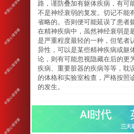
路
，
谨防叠加有躯体疾病
，
有可
不是神经衰弱的复发。切记不能
省略的。否则便可能延误了患者
在精神疾病中
，
虽然神经衰弱是
是严重程度最轻的一种
，
但笔者
异性
，
可以是某些精神疾病或躯
论
，
则有可能忽视隐藏在后的更
疾病、重要脏器的疾病等等
，
耽
的体格和实验室检查
，
严格按照
的发生。