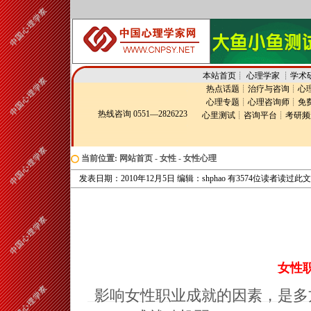
本站首页
┊
心理学家
┊
学术
热点话题
┊
治疗与咨询
┊
心
心理专题
┊
心理咨询师
┊
免
热线咨询 0551—2826223
心里测试
┊
咨询平台
┊
考研频
当前位置:
网站首页
-
女性
-
女性心理
发表日期：2010年12月5日 编辑：shphao 有3574位读者读过此
女性
影响女性职业成就的因素，是多