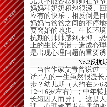
尤其不能容忍帅帅在爷爷
妈妈和奶奶积怨很深。回
应有的快乐，相反倒是目
妈妈与爸爸之间的不停地
要离婚的地步。生长环境
抗期的帅帅感到压抑、恐
上的生长停滞，造成心理
是出现心理问题的重要诱
No.2
反抗
当代作家艾青曾说过一
话
:
“人的一生虽然很漫长
,
步？幼儿期（大约在
3~6
12~16
岁左右）；中年转
长短因人而异）。这是人
理、心理都要发生质的变