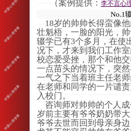
（案例提供：
李不言心
No.1
18
岁的帅帅长得蛮像他
壮魁梧，一脸的阳光，帅
辍学已有
3
个多月，在使
况下，才来到我们工作室
校恋爱受挫，那个和他交
一点苗头的情况下，突然
一气之下当着班主任老师
在老师和同学的一片谴责
入校门。
咨询师对帅帅的个人成
岁前主要有爷爷奶奶带大
爷爷去世而回到母亲身边