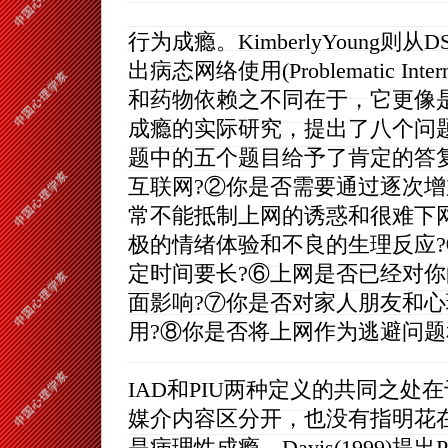
行为成瘾。KimberlyYoung
出病态网络使用(Problematic In
和药物依赖之不同在于，它更像是
成瘾的实际研究，提出了八个问
题中的五个题目给予了肯定的答复
互联网?②你是否需要通过逐次增
常不能抵制上网的诱惑和很难下
极的情绪体验和不良的生理反应
定时间要长?⑥上网是否已经对
面影响?⑦你是否对家人朋友和
用?⑧你是否将上网作为逃避问题
IAD和PIU两种定义的共同之
媒介内容区分开，也没有指明花