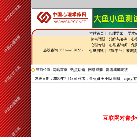
本站首页
┊
心理学家
┊
学术
热点话题
┊
治疗与咨询
┊
心
心理专题
┊
心理咨询师
┊
免
热线咨询 0551—2826223
心里测试
┊
咨询平台
┊
考研频
当前位置:
网站首页
-
热点话题
-
网络成瘾
-
网络成瘾现状
发表日期：2006年7月13日 作者：崔丽娟 王小晔 编辑：cnpsy 
互联网对青少