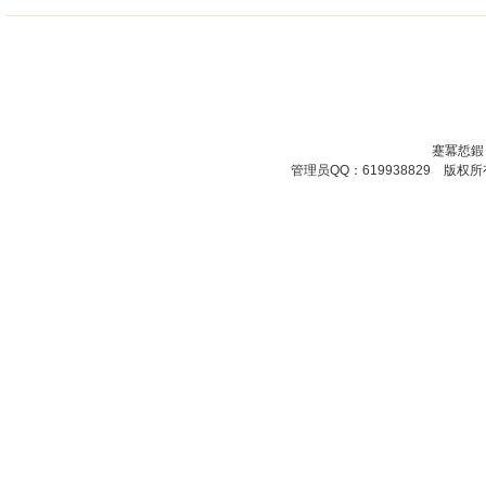
蹇冪悊鍜
管理员QQ：619938829 版权