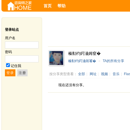
首页
帮助
登录站点
用户名
密码
榛勬枃鍔浀姆窒�
榛勬枃鍔浀闹饕�
»
TA的所有分享
记住我
按分享类型查看：
全部
|
网址
|
视频
|
音乐
|
Fla
现在还没有分享。