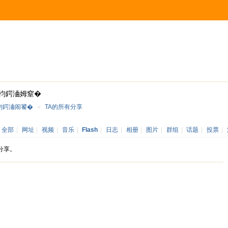
枃鍔浀姆窒�
枃鍔浀闹饕�
»
TA的所有分享
：
全部
|
网址
|
视频
|
音乐
|
Flash
|
日志
|
相册
|
图片
|
群组
|
话题
|
投票
|
分享。