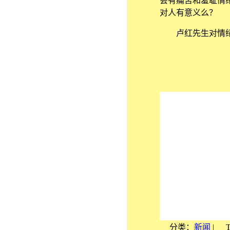
会有痛苦和羞耻情
对人有意义么？
卢红先生对情绪
分类：
新闻
|