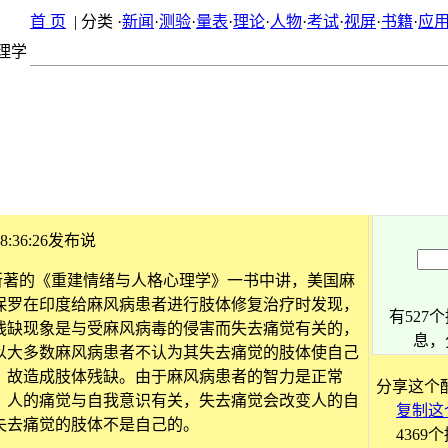
首 页
|
分类
·
新闻
·
测验
·
量表
·
理论
·
人物
·
考试
·
视屏
·
书籍
·
应
理学
 18:36:26发布说
的《重建情绪与人格心理学》一书中讲，美国麻
保罗在印度给麻风病患者进行肢体修复治疗时发现，
有
527
个
残缺现象是与受麻风病毒的侵害而失去痛觉有关的，
息，
以大多数麻风病患者不认为其失去痛觉的肢体使自己
，故造成肢体残缺。由于麻风病患者的智力是正常
分享这个
，人的痛觉与自我意识有关，失去痛觉会改变人的自
复制这
失去痛觉的肢体不是自己的。
4369个