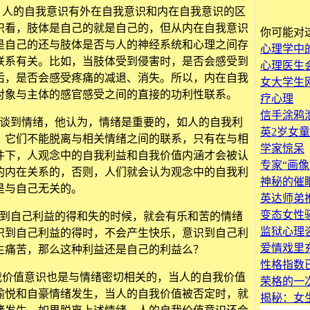
的自我意识有外在自我意识和内在自我意识的区
识看，肢体是自己的就是自己的，但从内在自我意识
你可能对
是自己的还与肢体是否与人的神经系统和心理之间存
心理学中
联系有关。比如，当肢体受到侵害时，是否会感受到
心理医生会
后，是否会感受疼痛的减退、消失。所以，内在自我
女大学生
对象与主体的感官感受之间的直接的功利性联系。
疗心理
信手涂鸦
到情绪，他认为，情绪是重要的，如人的自我利
英2岁女童
，它们不能脱离与相关情绪之间的联系，只有在与相
学家惊呆
件下，人观念中的自我利益和自我价值内涵才会被认
专家“画
的内在关系的，否则，人们就会认为观念中的自我利
神秘的催
是与自己无关的。
英达师弟
变态女性骚
自己利益的得和失的时候，就会有乐和苦的情绪
监狱心理
识到自己利益的得时，不会产生快乐，意识到自己利
爱情戏里
生痛苦，那么这种利益还是自己的利益么？
性格指数
值意识也是与情绪密切相关的，当人的自我价值
荣格的一
愉悦和自豪情绪发生，当人的自我价值被否定时，就
揭秘：女