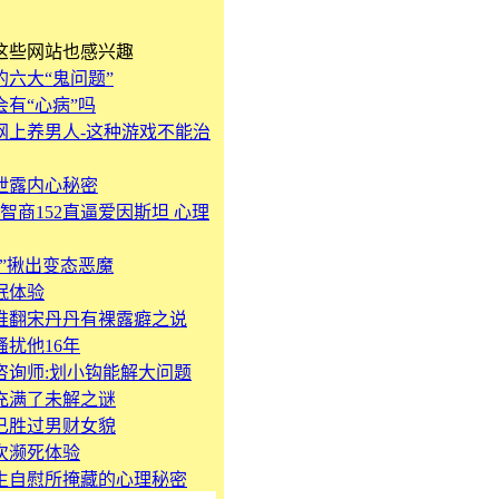
这些网站也感兴趣
的六大“鬼问题”
有“心病”吗
网上养男人-这种游戏不能治
泄露内心秘密
智商152直逼爱因斯坦 心理
像”揪出变态恶魔
眠体验
推翻宋丹丹有裸露癖之说
扰他16年
咨询师:划小钩能解大问题
充满了未解之谜
已胜过男财女貌
次濒死体验
生自慰所掩藏的心理秘密