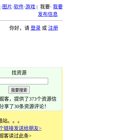
用
·
图片
·
软件
·
游戏
|
我要
·
我要
发布信息
你好，请
登录
或
注册
找资源
掘客，提供了
373
个资源信
分享了
30
条资源评论！
酷站。。。
个链接发送给朋友>
掘客读过此条>