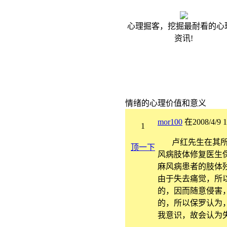
心理掘客，挖掘最耐看的心
资讯!
情绪的心理价值和意义
mor100
在2008/4/9
1
卢红先生在其所著
顶一下
风病肢体修复医生
麻风病患者的肢体
由于失去痛觉，所
的，因而随意侵害
的，所以保罗认为
我意识，故会认为