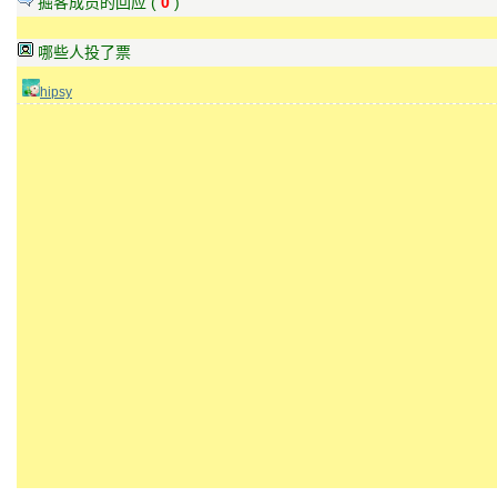
掘客成员的回应 (
0
)
哪些人投了票
hipsy