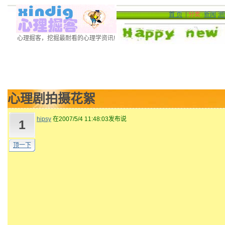
首 页
|
分类
·
新闻
·
测
心理掘客，挖掘最耐看的心理学资讯!
心理剧拍摄花絮
hipsy
在2007/5/4 11:48:03发布说
1
顶一下