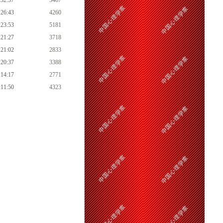
:32:37
3467
:26:43
4260
:23:53
5181
:21:27
3718
:21:02
2833
:20:37
3388
:14:17
2771
:11:50
4323