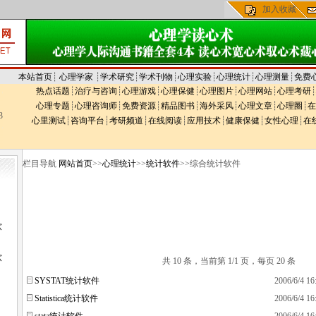
加入收藏
本站首页
┊
心理学家
┊
学术研究
┊
学术刊物
┊
心理实验
┊
心理统计
┊
心理测量
┊
免费
热点话题
┊
治疗与咨询
┊
心理游戏
┊
心理保健
┊
心理图片
┊
心理网站
┊
心理考研
┊
心理专题
┊
心理咨询师
┊
免费资源
┊
精品图书
┊
海外采风
┊
心理文章
┊
心理圈
┊
在
3
心里测试
┊
咨询平台
┊
考研频道
┊
在线阅读
┊
应用技术
┊
健康保健
┊
女性心理
┊
在
栏目导航
网站首页
>>
心理统计
>>
统计软件
>>综合统计软件
软
软
共 10 条，当前第 1/1 页，每页 20 条
SYSTAT统计软件
2006/6/4 16
Statistica统计软件
2006/6/4 16