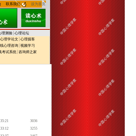
联系我们
设为首页
心理测验
┊
心理论坛
心理学论文
┊
心理掘客
线心理咨询
┊
视频学习
线考试系统
┊
咨询师之家
:35:21
3036
:33:12
3255