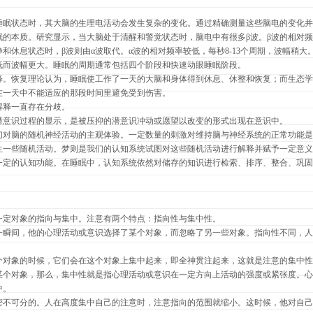
眠状态时，其大脑的生理电活动会发生复杂的变化。通过精确测量这些脑电的变化并绘成
的本质。研究显示，当大脑处于清醒和警觉状态时，脑电中有很多β波。β波的相对频率
和休息状态时，β波则由α波取代。α波的相对频率较低，每秒8-13个周期，波幅稍大
低而波幅更大。睡眠的周期通常包括四个阶段和快速动眼睡眠阶段。
释。恢复理论认为，睡眠使工作了一天的大脑和身体得到休息、休整和恢复；而生态学
在一天中不能适应的那段时间里避免受到伤害。
解释一直存在分歧。
潜意识过程的显示，是被压抑的潜意识冲动或愿望以改变的形式出现在意识中。
们对脑的随机神经活动的主观体验。一定数量的刺激对维持脑与神经系统的正常功能是
生一些随机活动。梦则是我们的认知系统试图对这些随机活动进行解释并赋予一定意义
一定的认知功能。在睡眠中，认知系统依然对储存的知识进行检索、排序、整合、巩固
一定对象的指向与集中。注意有两个特点：指向性与集中性。
一瞬间，他的心理活动或意识选择了某个对象，而忽略了另一些对象。指向性不同，人
个对象的时候，它们会在这个对象上集中起来，即全神贯注起来，这就是注意的集中性
某个对象，那么，集中性就是指心理活动或意识在一定方向上活动的强度或紧张度。心
中。
密不可分的。人在高度集中自己的注意时，注意指向的范围就缩小。这时候，他对自己