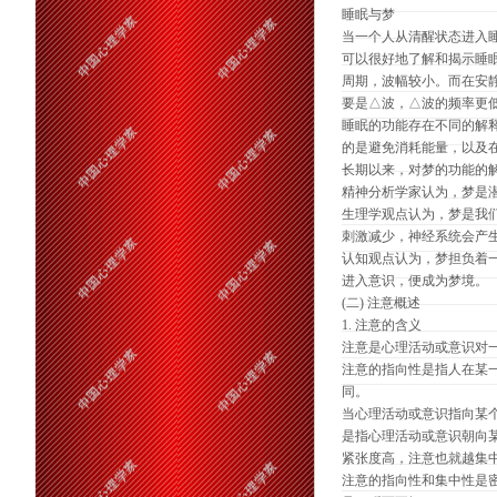
睡眠与梦
当一个人从清醒状态进入睡
可以很好地了解和揭示睡眠
周期，波幅较小。而在安静
要是△波，△波的频率更
睡眠的功能存在不同的解
的是避免消耗能量，以及
长期以来，对梦的功能的
精神分析学家认为，梦是
生理学观点认为，梦是我
刺激减少，神经系统会产
认知观点认为，梦担负着
进入意识，便成为梦境。
(二) 注意概述
1. 注意的含义
注意是心理活动或意识对
注意的指向性是指人在某
同。
当心理活动或意识指向某
是指心理活动或意识朝向
紧张度高，注意也就越集
注意的指向性和集中性是