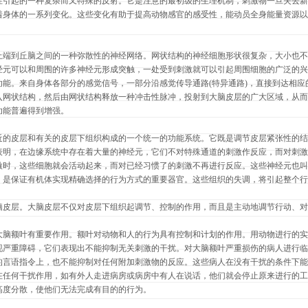
性引起的一种复杂而又特殊的反射。它是注意的最初级的生理机制，刺激物一旦失去新
着身体的一系列变化。这些变化有助于提高动物感官的感受性，能动员全身能量资源以
上端到丘脑之间的一种弥散性的神经网络。网状结构的神经细胞形状很复杂，大小也不
经元可以和周围的许多神经元形成突触，一处受到刺激就可以引起周围细胞的广泛的兴
功能。来自身体各部分的感觉信号，一部分沿感觉传导通路(特异通路)，直接到达相应
入网状结构，然后由网状结构释放一种冲击性脉冲，投射到大脑皮层的广大区域，从而
功能普遍得到增强。
近的皮层和有关的皮层下组织构成的一个统一的功能系统。它既是调节皮层紧张性的结
表明，在边缘系统中存在着大量的神经元，它们不对特殊通道的刺激作反应，而对刺激
激时，这些细胞就会活动起来，而对已经习惯了的刺激不再进行反应。这些神经元也叫
，是保证有机体实现精确选择的行为方式的重要器官。这些组织的失调，将引起整个行
脑皮层。大脑皮层不仅对皮层下组织起调节、控制的作用，而且是主动地调节行动、对
大脑额叶有重要作用。额叶对动物和人的行为具有控制和计划的作用。用动物进行的实
现严重障碍，它们表现出不能抑制无关刺激的干扰。对大脑额叶严重损伤的病人进行临
的言语指令上，也不能抑制对任何附加刺激物的反应。这些病人在没有干扰的条件下能
在任何干扰作用，如有外人走进病房或病房中有人在说话，他们就会停止原来进行的工
高度分散，使他们无法完成有目的的行为。