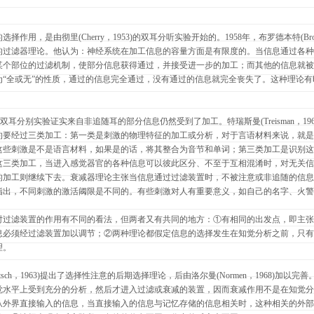
作用，是由彻里(Cherry，1953)的双耳分听实验开始的。1958年，布罗德本特(Broa
的过滤器理论。他认为：神经系统在加工信息的容量方面是有限度的。当信息通过各种
某个部位的过滤机制，使部分信息获得通过，并接受进一步的加工；而其他的信息就被
为“全或无”的性质，通过的信息完全通过，没有通过的信息就完全丧失了。这种理论
人通过双耳分别实验证实来自非追随耳的部分信息仍然受到了加工。特瑞斯曼(Treisman，1
约要经过三类加工：第一类是刺激的物理特征的加工或分析，对于言语材料来说，就是
这些刺激是不是语言材料，如果是的话，将其整合为音节和单词；第三类加工是识别这
这三类加工，当进入感觉器官的各种信息可以彼此区分、不至于互相混淆时，对无关信息
的加工则继续下去。衰减器理论主张当信息通过过滤装置时，不被注意或非追随的信息
指出，不同刺激的激活阈限是不同的。有些刺激对人有重要意义，如自己的名字、火警
对过滤装置的作用有不同的看法，但两者又有共同的地方：①有相同的出发点，即主张
息必须经过滤装置加以调节；②两种理论都假定信息的选择发生在知觉分析之前，只有
理。
 Deutsch，1963)提出了选择性注意的后期选择理论，后由洛尔曼(Normen，1968)加
觉水平上受到充分的分析，然后才进入过滤或衰减的装置，因而衰减作用不是在知觉分
从外界直接输入的信息，当直接输入的信息与记忆存储的信息相关时，这种相关的外部