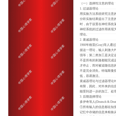
（一）选择性注意的理论
1. 过滤器理论
用实验方法系统研究注意的选择
分听实验结果提出了注意
时，由于设置在神经系统
神经系统的过滤作用表现
理论。
2. 衰减器理论
1960年格雷(Gray)等
据这一理论，输人刺激大
强等；第二类加工是决定
不是所有的刺激都能完成
才停止，而对被追随信息
不是完全消失。特瑞斯曼
低，容易激活。
衰减器理论与过滤器理论
有限，因此，对外来的信
能受到进一步的加工、处
3. 后期选择理论
多伊奇等人(Deutsch &
①所有输入的信息都在知
记忆中存储的信息来检验