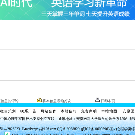
该信息的评论
将本信息发给好友
打印本页
栏目策划
联系广告
网站合作
本站信箱
免责声明
本站地图
安徽医
 中国心理学家网技术支持创立互联 通讯地址：安徽医科大学医学心理学
系
150# 邮
2826223 E-mail:cnpsy@126.com QQ:619938829
皖ICP备 06003963
国内心理学类综