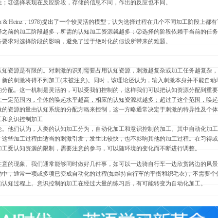
性；③选择表现在反应阶段，存储的信息不同，作出的反应也不同。
n & Heinz，1978)提出了一个较灵活的模型
，
认为选择过程在几个不同加工阶段上都有
择之前的加工阶段越多，所需的认知加工资源就越多；②选择的阶段依赖于当前的任务
务要求对选择阶段的影响，避免了过于绝对化的假设所带来的难题。
认知资源是有限的。对刺激的识别需要占用认知资源，刺激越复杂或加工任务越复杂，
，新的刺激将得不到加工(未被注意)。同时，该理论还认为，输入刺激本身并不能自动
的分配。这一机制是灵活的，可以受我们控制的，这样我们可以把认知资源分配到重要
在一定范围内，个体的唤起水平越高，相应的认知资源就越多；超过了这个范围，唤起
激的资源的量由认知系统的分配方略来控制，这一方略通常决定于刺激的特异性及个体
加工和意识控制加工
论。他们认为，人类的认知加工分为，自动化加工和意识控制的加工。其中自动化加工
。这些加工过程由适当的刺激引发，发生比较快，也不影响其他的加工过程。在习得或
加工受认知资源的限制，需要注意的参与，可以随环境的变化而不断进行调整。
注意的现象。我们通常能够同时做好几件事，如可以一边骑自行车一边欣赏路边的风景
动中，通常一项或多项已变成自动化的过程(如维持自行车的平衡和织毛衣)，不需要个
的认知过程上。意识控制的加工在经过大量的练习后，有可能转变为自动化加工。