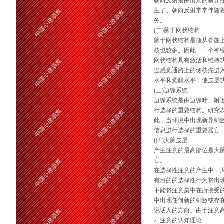
朝向反射是由情景的新异
生了。朝向反射常常伴随
务。
(二)脑干网状结构
脑于网状结构是指从脊髓
枝也较多。因此，一个神
网状结构具有激活和维持
过感觉通路上的侧枝先进
水平和觉醒水平，使皮层
(三)边缘系统
边缘系统是由边缘叶、附
行选择的重要结构。研究
此，当环境中出现新异刺
信息进行选择的重要器官
(四)大脑皮层
产生注意的最高部位是大
官。
在选择性注意的产生中，
有目的的选择性行为将出
不能将注意集中在所接受
中出现任何新的刺激或存
说话人的方向。由于注意
2. 注意的认知理论