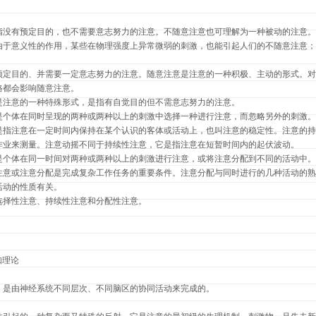
指没有预定目的，也不需要意志努力的注意。不随意注意也可理解为一种被动的注意。
由于意义性的作用，某些在物理强度上异常微弱的刺激，也能引起人们的不随意注意；
预定目的、并需要一定意志努力的注意。随意注意是注意的一种积极、主动的形式。对
格都会影响随意注意。
是注意的一种特殊形式，是指有自觉目的但不需意志努力的注意。
是个体在同时呈现的两种或两种以上的刺激中选择一种进行注意，而忽略另外的刺激。
是指注意在一定时间内保持在某个认识的客体或活动上，也叫注意的稳定性。注意的持
作业来测量。注意动摇不同于持续性注意，它是指注意在短暂时间内的起伏波动。
是个体在同一时间对两种或两种以上的刺激进行注意，或将注意分配到不同的活动中。
注意或注意分配是完成复杂工作任务的重要条件。注意分配与同时进行的几种活动的熟
活动的性质有关。
选择性注意、持续性注意和分配性注意。
知理论
，是由神经系统不同层次、不同脑区的协同活动来完成的。