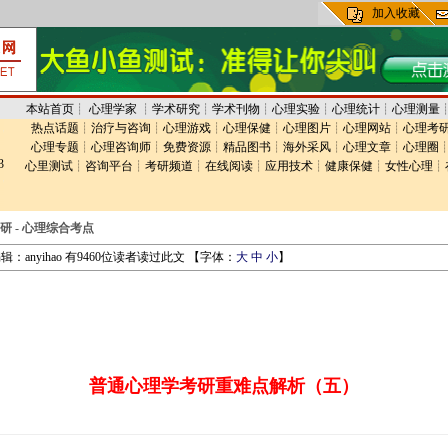
加入收藏
本站首页
┊
心理学家
┊
学术研究
┊
学术刊物
┊
心理实验
┊
心理统计
┊
心理测量
热点话题
┊
治疗与咨询
┊
心理游戏
┊
心理保健
┊
心理图片
┊
心理网站
┊
心理考
心理专题
┊
心理咨询师
┊
免费资源
┊
精品图书
┊
海外采风
┊
心理文章
┊
心理圈
3
心里测试
┊
咨询平台
┊
考研频道
┊
在线阅读
┊
应用技术
┊
健康保健
┊
女性心理
┊
研
-
心理综合考点
：anyihao 有9460位读者读过此文 【字体：
大
中
小
】
普通心理学考研重难点解析（五）