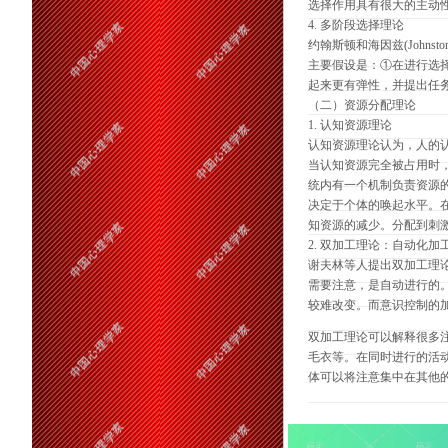
选择作用具有很大的主动
4. 多阶段选择理论
约翰斯顿和海因兹(Johnsto
主要假设是：①在进行选
起来更有弹性，并提出任
（二）资源分配理论
1. 认知资源理论
认知资源理论认为，人的
当认知资源完全被占用时
统内有一个机制负责资源
决定于个体的唤起水平。
知资源的减少。分配到刺
2. 双加工理论：自动化
谢夫林等人提出双加工理
需要注意，是自动进行的
较难改变。而意识控制的
双加工理论可以解释很多
毛衣等。在同时进行的活
体可以将注意集中在其他