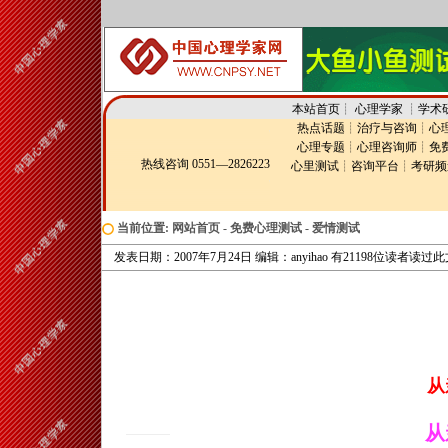
本站首页
┊
心理学家
┊
学术
热点话题
┊
治疗与咨询
┊
心
心理专题
┊
心理咨询师
┊
免
热线咨询 0551—2826223
心里测试
┊
咨询平台
┊
考研频
当前位置:
网站首页
-
免费心理测试
-
爱情测试
发表日期：2007年7月24日 编辑：anyihao 有21198位读者读过
从