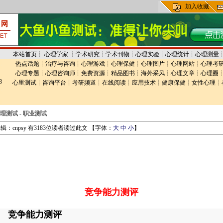
加入收藏
本站首页
┊
心理学家
┊
学术研究
┊
学术刊物
┊
心理实验
┊
心理统计
┊
心理测量
热点话题
┊
治疗与咨询
┊
心理游戏
┊
心理保健
┊
心理图片
┊
心理网站
┊
心理考
心理专题
┊
心理咨询师
┊
免费资源
┊
精品图书
┊
海外采风
┊
心理文章
┊
心理圈
3
心里测试
┊
咨询平台
┊
考研频道
┊
在线阅读
┊
应用技术
┊
健康保健
┊
女性心理
┊
理测试
-
职业测试
辑：cnpsy 有3183位读者读过此文 【字体：
大
中
小
】
竞争能力测评