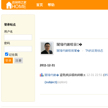
首页
帮助
登录站点
用户名
密码
闄堟枃鏉暗亩�
闄堟枃鏉暗闹饕�
»
TA的近期动态
记住我
2011-12-31
闄堟枃鏉�
鍙戣捣浜嗘柊鎶曠エ
12-31 22:51
(
评
{subject}
{option}