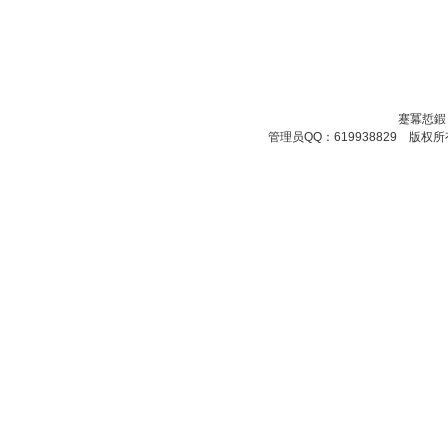
蹇冪悊鍜
管理员QQ：619938829 版权