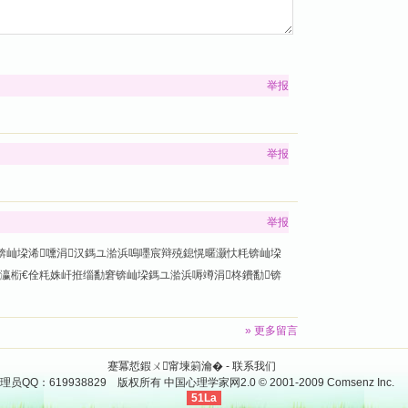
举报
举报
举报
锛屾垜浠嚑涓汉鎷ユ湁浜嗚嚜宸辩殑鎴愰暱灏忕粍锛屾垜
悕瀛椼€佺粍姝屽拰缁勫窘锛屾垜鎷ユ湁浜嗕竴涓柊鐨勫锛
» 更多留言
蹇冪悊鍜ㄨ甯堜箣瀹� -
联系我们
理员QQ：619938829 版权所有
中国心理学家网
2.0
© 2001-2009
Comsenz Inc.
51La