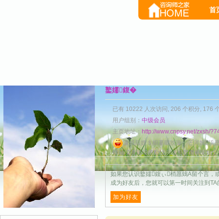
首
鐜嬬鍑�
已有 10222 人次访问, 206 个积分, 176
用户组别：
中级会员
主页地址：
http://www.cnpsy.net/zxsh/?7
濂戒箙娌＄櫥褰曞挩璇㈠笀涔嬪浜嗭
锛屾垜瀵规垜鐨勫伐浣滃拰鐢熸椿闈炲父
如果您认识鐜嬬鍑ぃ梢愿鳷A留个言，
成为好友后，您就可以第一时间关注到TA
加为好友