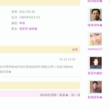
閮濆崼鍥�
登录:
2011-05-30
生日:
1985年9月17日
婚恋:
单身
鏇瑰瓙绛�
家乡:
灞变笢
娴庡畞
xuehua123
全部
10-16 15:35
涔呬簡锛屾€€鐫€瀵瑰績鐞嗗鐨勫叴瓒ｅ拰鐑儏锛屾
箙銆傜�
蹇冨钩鐮旂┒瀹
鏈€鏂扮儹闂ㄧ數褰�
|
鍏ㄩ儴
鐜嬪皬寤�