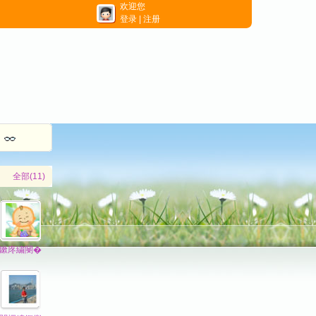
欢迎您
登录
|
注册
全部(11)
鏉庝繍閿�