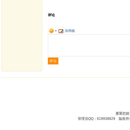
评论
涂鸦板
蹇冪悊鍜
管理员QQ：619938829 版权