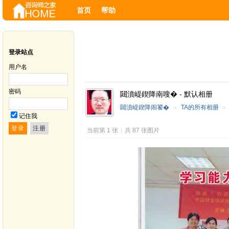
首页
帮助
登录站点
用户名
密码
閮濆崼鍥降南嗖� - 默认相册
閮濆崼鍥降闹饕�
»
TA的所有相册
»
记住我
当前第 1 张
|
共 87 张图片