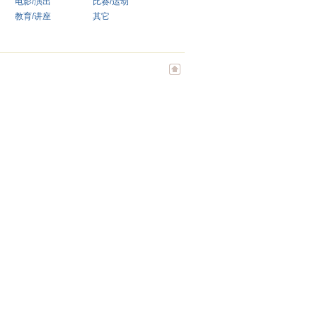
电影/演出
比赛/运动
教育/讲座
其它