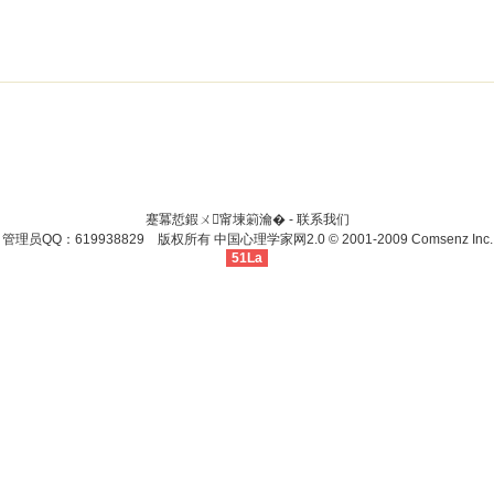
蹇冪悊鍜ㄨ甯堜箣瀹� -
联系我们
管理员QQ：619938829 版权所有
中国心理学家网
2.0
© 2001-2009
Comsenz Inc.
51La