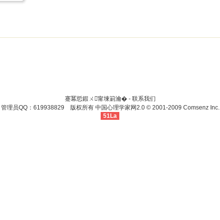
蹇冪悊鍜ㄨ甯堜箣瀹� -
联系我们
管理员QQ：619938829 版权所有
中国心理学家网
2.0
© 2001-2009
Comsenz Inc.
51La