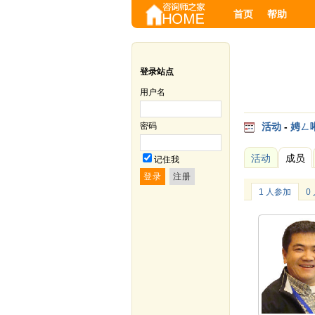
首页
帮助
登录站点
用户名
密码
活动
-
娉ㄥ
活动
成员
记住我
1 人参加
0