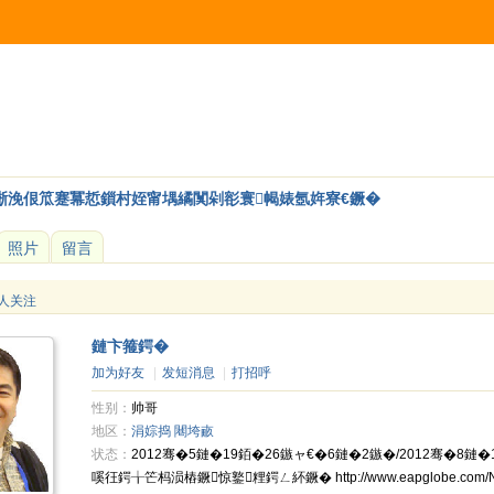
唽浼佷笟蹇冪悊鎻村姪甯堣繘闃剁彮寰幆婊氬姩寮€鐝�
照片
留言
 人关注
鏈卞箍鍔�
加为好友
|
发短消息
|
打招呼
性别：
帅哥
地区：
涓婃捣
闀垮畞
状态：
2012骞�5鏈�19銆�26鏃ャ€�6鏈�2鏃�/2012骞�8
嗘彺鍔╁笀杩涢樁鐝惊鐜粴鍔ㄥ紑鐝� http://www.eapglobe.com/News