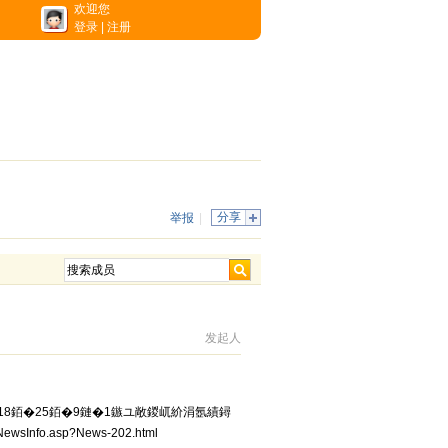
欢迎您
登录
|
注册
分享
举报
|
发起人
鏈�18銆�25銆�9鏈�1鏃ユ敞鍐屼紒涓氬績鐞
Info.asp?News-202.html