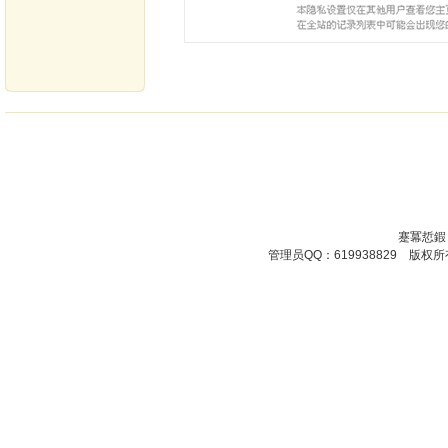
蹇冪悊鍜
管理员QQ：619938829 版权