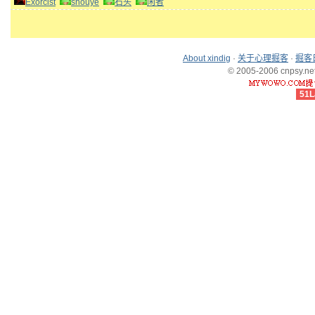
Exorcist
shouye
石头
闲者
About xindig
·
关于心理掘客
·
掘客
© 2005-2006 cnpsy.net,
51L