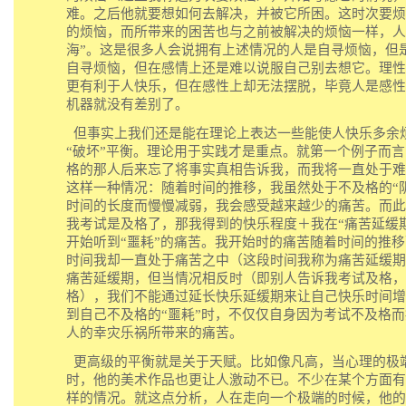
难。之后他就要想如何去解决，并被它所困。这时次要烦
的烦恼，而所带来的困苦也与之前被解决的烦恼一样，人
海”。这是很多人会说拥有上述情况的人是自寻烦恼，但
自寻烦恼，但在感情上还是难以说服自己别去想它。理性
更有利于人快乐，但在感性上却无法摆脱，毕竟人是感性
机器就没有差别了。
但事实上我们还是能在理论上表达一些能使人快乐多余
“破坏”平衡。理论用于实践才是重点。就第一个例子而
格的那人后来忘了将事实真相告诉我，而我将一直处于难
这样一种情况：随着时间的推移，我虽然处于不及格的“
时间的长度而慢慢减弱，我会感受越来越少的痛苦。而此
我考试是及格了，
那我得到的快乐程度
＋我在“痛苦延缓
开始听到“噩耗”的痛苦。
我开始时的痛苦随着时间的推移
时间我却一直处于痛苦之中（这段时间我称为痛苦延缓期
痛苦延缓期，但当情况相反时（即别人告诉我考试及格，
格），我们不能通过延长快乐延缓期来让自己快乐时间增
到自己不及格的“噩耗”时，不仅仅自身因为考试不及格
人的幸灾乐祸所带来的痛苦。
更
高级的平衡就是关于天赋。
比如像凡高，当心理的极
时，他的美术作品也更让人激动不已。不少在某个方面有
样的情况。
就这点分析，人在走向一个极端的时候，他的