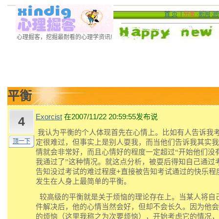
首 页
|
分类
·
新闻
·
测
心理掘客，挖掘最耐看的心理学资讯!
平衡
Exorcist
在2007/11/22 20:59:55发布说
4
我认为平衡的个人体现首先在心情上。比如有人告诉我
顶一下
定很难过，但事实上是别人耍我，
而当
他们告诉我其实我
情就
会
非常好，而且心情好的程度一定超过“开始他们没
我通过了”
这种情况
。就这点分析，被耍后得知自己通过
告知没过考试的难过程度
+
直接被告知考试通过的快乐
程
发生在人身上最简单的平衡。
较高级的平衡就是关于
烦恼的理论存在上。当某人将自
件解决后，他的心情当然会好，但却不会长久。因为他会
的烦恼（这里我称之为次要烦恼），开始考虑它的情况，