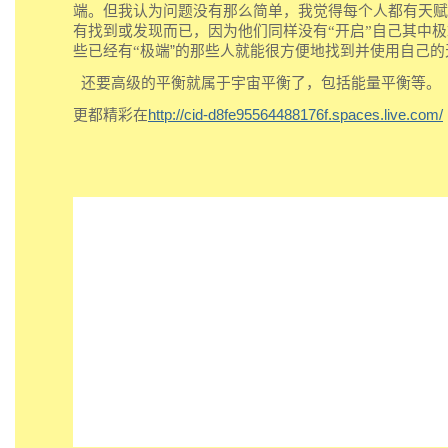
端。但我认为问题没有那么简单，我觉得每个人都有天赋
有找到或发现而已，因为他们同样没有“开启”自己
其中极
些已经有“
极端
”
的那些人就能很方便地找到
并使用
自己的
还要
高级的平衡就属于宇宙平衡了，包括能量平衡等
。
更都精彩在
http://cid-d8fe95564488176f.spaces.live.com/