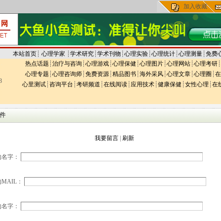
加入收藏
本站首页
┊
心理学家
┊
学术研究
┊
学术刊物
┊
心理实验
┊
心理统计
┊
心理测量
┊
免费
热点话题
┊
治疗与咨询
┊
心理游戏
┊
心理保健
┊
心理图片
┊
心理网站
┊
心理考研
┊
心理专题
┊
心理咨询师
┊
免费资源
┊
精品图书
┊
海外采风
┊
心理文章
┊
心理圈
┊
在
3
心里测试
┊
咨询平台
┊
考研频道
┊
在线阅读
┊
应用技术
┊
健康保健
┊
女性心理
┊
在
件
我要留言
|
刷新
的名字：
MAIL：
的名字：