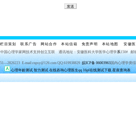
栏目策划
联系广告
网站合作
本站信箱
免责声明
本站地图
安徽医
 中国心理学家网技术支持创立互联 通讯地址：安徽医科大学医学心理学
系
150# 邮
2826223 E-mail:cnpsy@126.com QQ:619938829
皖ICP备 06003963
国内心理学类综
心理年龄测试
智力测试
在线咨询心理医生qq
16pf在线测试下载
星座查询表