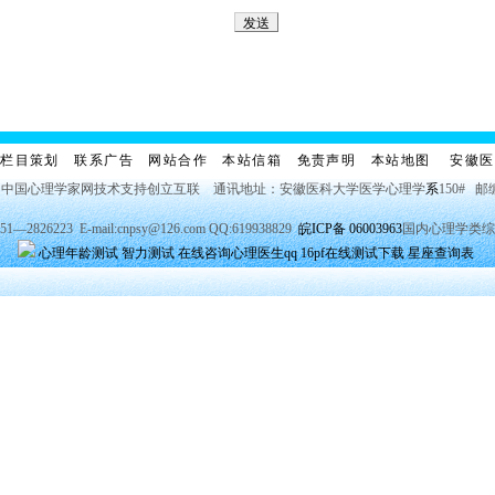
栏目策划
联系广告
网站合作
本站信箱
免责声明
本站地图
安徽医
 中国心理学家网技术支持创立互联 通讯地址：安徽医科大学医学心理学
系
150# 邮
2826223 E-mail:cnpsy@126.com QQ:619938829
皖ICP备 06003963
国内心理学类综
心理年龄测试
智力测试
在线咨询心理医生qq
16pf在线测试下载
星座查询表