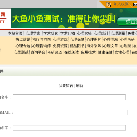
加入收藏
本站首页
┊
心理学家
┊
学术研究
┊
学术刊物
┊
心理实验
┊
心理统计
┊
心理测量
┊
免费
热点话题
┊
治疗与咨询
┊
心理游戏
┊
心理保健
┊
心理图片
┊
心理网站
┊
心理考研
┊
心理专题
┊
心理咨询师
┊
免费资源
┊
精品图书
┊
海外采风
┊
心理文章
┊
心理圈
┊
在
3
心里测试
┊
咨询平台
┊
考研频道
┊
在线阅读
┊
应用技术
┊
健康保健
┊
女性心理
┊
在
件
我要留言
|
刷新
的名字：
MAIL：
的名字：