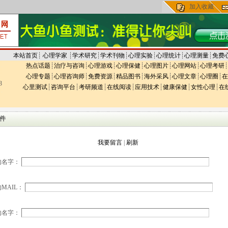
加入收藏
本站首页
┊
心理学家
┊
学术研究
┊
学术刊物
┊
心理实验
┊
心理统计
┊
心理测量
┊
免费
热点话题
┊
治疗与咨询
┊
心理游戏
┊
心理保健
┊
心理图片
┊
心理网站
┊
心理考研
┊
心理专题
┊
心理咨询师
┊
免费资源
┊
精品图书
┊
海外采风
┊
心理文章
┊
心理圈
┊
在
3
心里测试
┊
咨询平台
┊
考研频道
┊
在线阅读
┊
应用技术
┊
健康保健
┊
女性心理
┊
在
件
我要留言
|
刷新
的名字：
MAIL：
的名字：