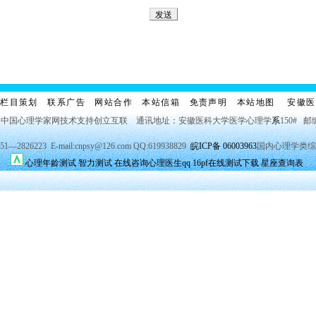
栏目策划
联系广告
网站合作
本站信箱
免责声明
本站地图
安徽医
 中国心理学家网技术支持创立互联 通讯地址：安徽医科大学医学心理学
系
150# 邮
2826223 E-mail:cnpsy@126.com QQ:619938829
皖ICP备 06003963
国内心理学类综
心理年龄测试
智力测试
在线咨询心理医生qq
16pf在线测试下载
星座查询表