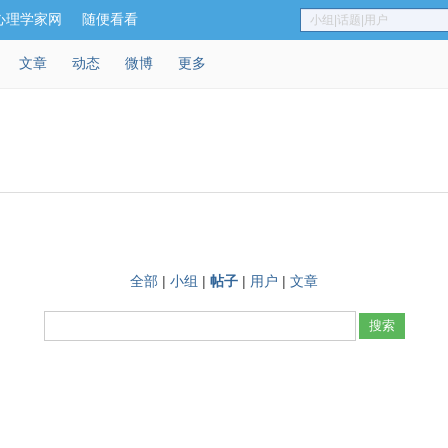
心理学家网
随便看看
小组|话题|用户
文章
动态
微博
更多
全部
|
小组
|
帖子
|
用户
|
文章
搜索