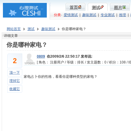
首页
测试
图片
分类
·
爱情测试
|
趣味测试
|
专业测试
|
推理
|
网站首页
测试
趣味测试
你是哪种家电？
详细文章
你是哪种家电？
0809
在2009/2/6 22:50:17 发布说:
2
[ 角色： 注册用户 / 等级：排长 / 发主题数：0 / 积分：108 / 经
顶一下
家电占卜你的性格，看看你是哪种类型的家电？
埋掉它
收藏它