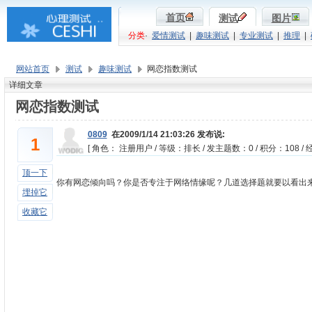
首页
测试
图片
分类
·
爱情测试
|
趣味测试
|
专业测试
|
推理
|
网站首页
测试
趣味测试
网恋指数测试
详细文章
网恋指数测试
0809
在2009/1/14 21:03:26 发布说:
1
[ 角色： 注册用户 / 等级：排长 / 发主题数：0 / 积分：108 / 经
顶一下
你有网恋倾向吗？你是否专注于网络情缘呢？几道选择题就要以看出
埋掉它
收藏它