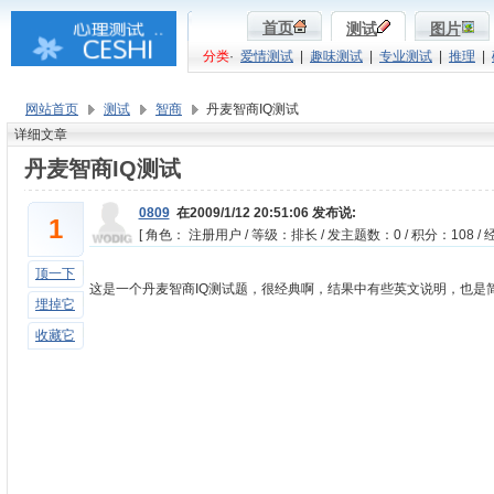
首页
测试
图片
分类
·
爱情测试
|
趣味测试
|
专业测试
|
推理
|
网站首页
测试
智商
丹麦智商IQ测试
详细文章
丹麦智商IQ测试
0809
在2009/1/12 20:51:06 发布说:
1
[ 角色： 注册用户 / 等级：排长 / 发主题数：0 / 积分：108 / 经
顶一下
这是一个丹麦智商IQ测试题，很经典啊，结果中有些英文说明，也是
埋掉它
收藏它